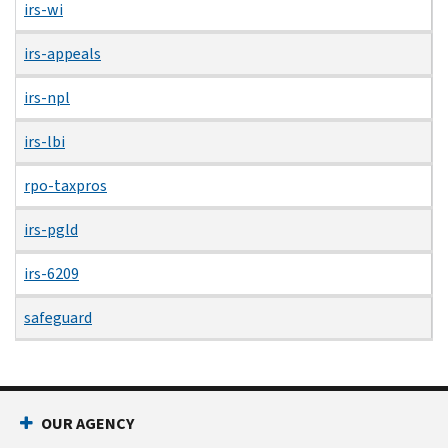
irs-wi
irs-appeals
irs-npl
irs-lbi
rpo-taxpros
irs-pgld
irs-6209
safeguard
OUR AGENCY