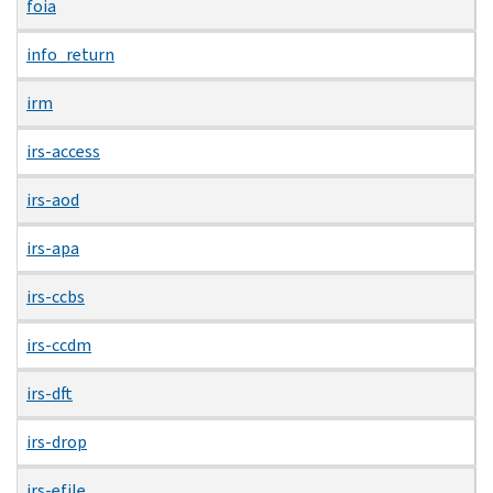
foia
info_return
irm
irs-access
irs-aod
irs-apa
irs-ccbs
irs-ccdm
irs-dft
irs-drop
irs-efile