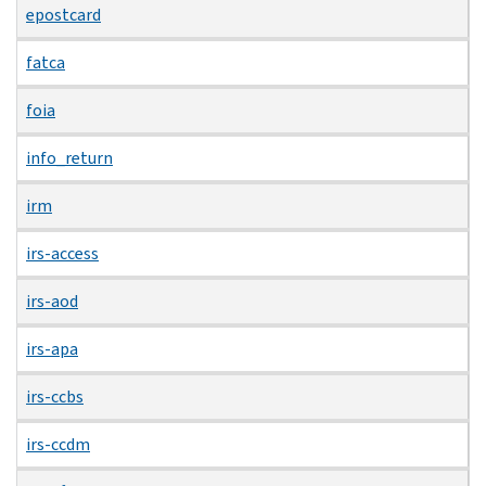
epostcard
fatca
foia
info_return
irm
irs-access
irs-aod
irs-apa
irs-ccbs
irs-ccdm