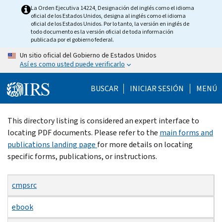
Skip
La Orden Ejecutiva 14224, Designación del inglés como el idioma
oficial de los Estados Unidos, designa al inglés como el idioma
to
oficial de los Estados Unidos. Por lo tanto, la versión en inglés de
main
todo documento es la versión oficial de toda información
publicada por el gobierno federal.
content
Un sitio oficial del Gobierno de Estados Unidos
Así es como usted puede verificarlo
BUSCAR
INICIAR SESIÓN
MENÚ
Beginning
This directory listing is considered an expert interface to
of
locating PDF documents. Please refer to the
main forms and
main
publications landing page
for more details on locating
content
specific forms, publications, or instructions.
cmpsrc
ebook