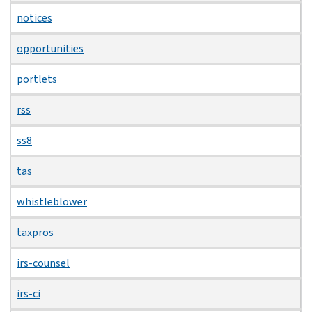
notices
opportunities
portlets
rss
ss8
tas
whistleblower
taxpros
irs-counsel
irs-ci