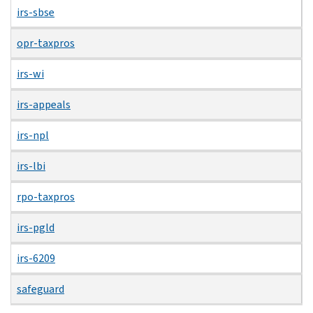
irs-sbse
opr-taxpros
irs-wi
irs-appeals
irs-npl
irs-lbi
rpo-taxpros
irs-pgld
irs-6209
safeguard