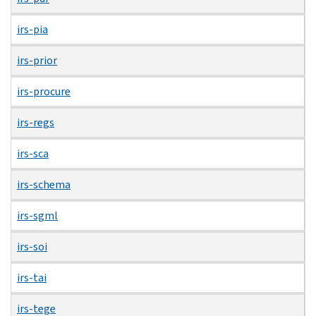
irs-pia
irs-prior
irs-procure
irs-regs
irs-sca
irs-schema
irs-sgml
irs-soi
irs-tai
irs-tege