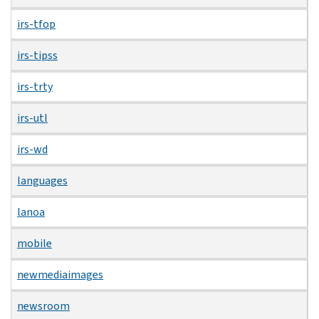
irs-tfop
irs-tipss
irs-trty
irs-utl
irs-wd
languages
lanoa
mobile
newmediaimages
newsroom