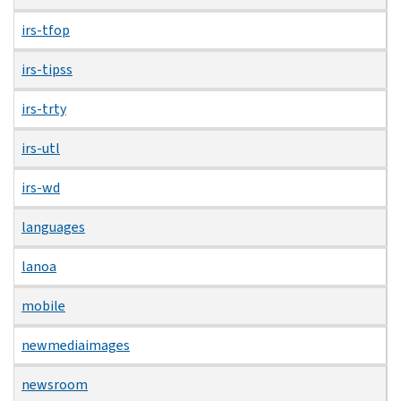
irs-tfop
irs-tipss
irs-trty
irs-utl
irs-wd
languages
lanoa
mobile
newmediaimages
newsroom