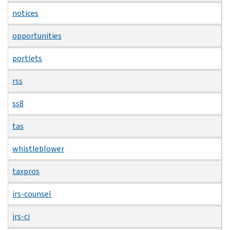
notices
opportunities
portlets
rss
ss8
tas
whistleblower
taxpros
irs-counsel
irs-ci