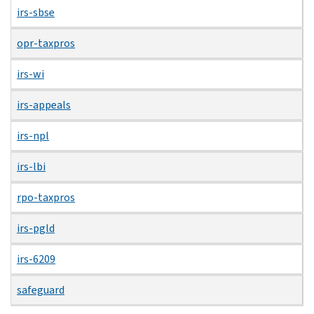
irs-sbse
opr-taxpros
irs-wi
irs-appeals
irs-npl
irs-lbi
rpo-taxpros
irs-pgld
irs-6209
safeguard