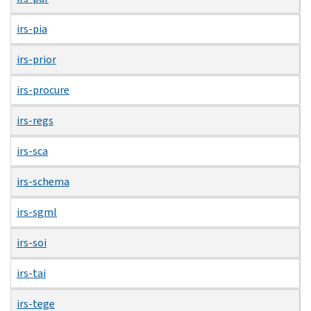
irs-pia
irs-prior
irs-procure
irs-regs
irs-sca
irs-schema
irs-sgml
irs-soi
irs-tai
irs-tege