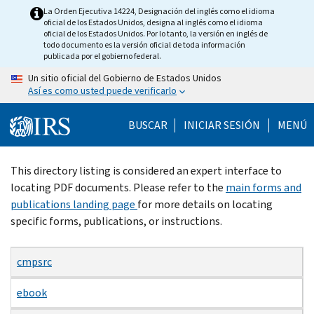
Skip
La Orden Ejecutiva 14224, Designación del inglés como el idioma
oficial de los Estados Unidos, designa al inglés como el idioma
to
oficial de los Estados Unidos. Por lo tanto, la versión en inglés de
main
todo documento es la versión oficial de toda información
publicada por el gobierno federal.
content
Un sitio oficial del Gobierno de Estados Unidos
Así es como usted puede verificarlo
BUSCAR
INICIAR SESIÓN
MENÚ
Beginning
This directory listing is considered an expert interface to
of
locating PDF documents. Please refer to the
main forms and
main
publications landing page
for more details on locating
content
specific forms, publications, or instructions.
cmpsrc
ebook