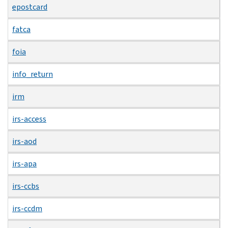
epostcard
fatca
foia
info_return
irm
irs-access
irs-aod
irs-apa
irs-ccbs
irs-ccdm