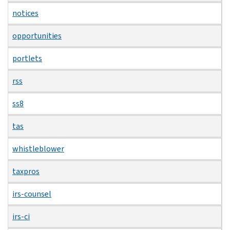
notices
opportunities
portlets
rss
ss8
tas
whistleblower
taxpros
irs-counsel
irs-ci