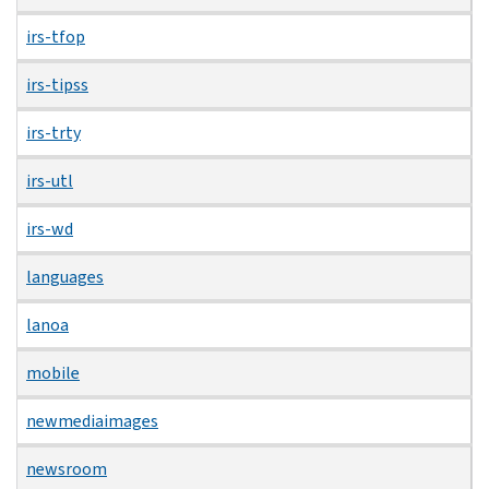
irs-tfop
irs-tipss
irs-trty
irs-utl
irs-wd
languages
lanoa
mobile
newmediaimages
newsroom