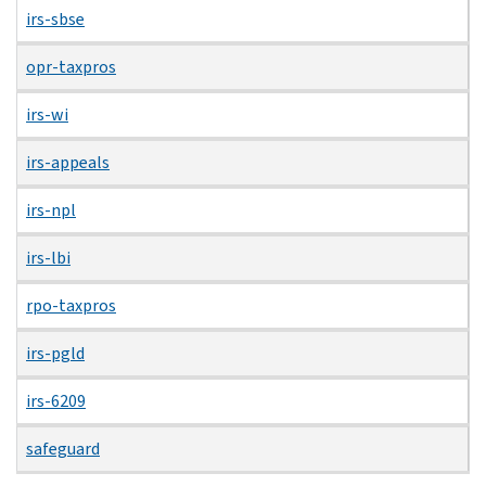
irs-sbse
opr-taxpros
irs-wi
irs-appeals
irs-npl
irs-lbi
rpo-taxpros
irs-pgld
irs-6209
safeguard