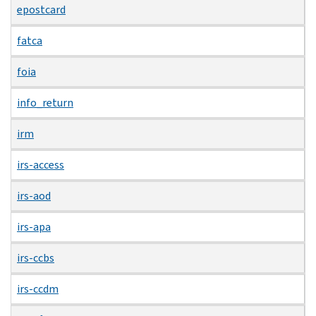
epostcard
fatca
foia
info_return
irm
irs-access
irs-aod
irs-apa
irs-ccbs
irs-ccdm