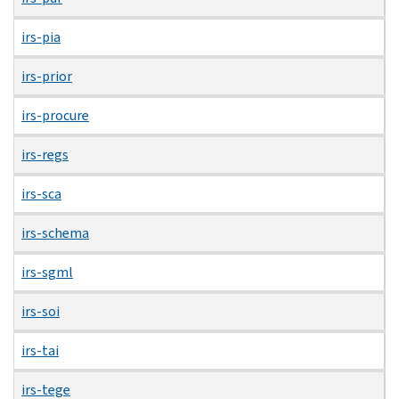
irs-pia
irs-prior
irs-procure
irs-regs
irs-sca
irs-schema
irs-sgml
irs-soi
irs-tai
irs-tege