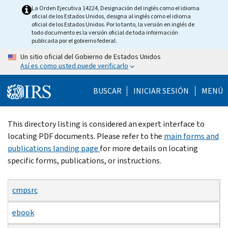
Skip
La Orden Ejecutiva 14224, Designación del inglés como el idioma
oficial de los Estados Unidos, designa al inglés como el idioma
to
oficial de los Estados Unidos. Por lo tanto, la versión en inglés de
main
todo documento es la versión oficial de toda información
publicada por el gobierno federal.
content
Un sitio oficial del Gobierno de Estados Unidos
Así es como usted puede verificarlo
BUSCAR
INICIAR SESIÓN
MENÚ
Beginning
This directory listing is considered an expert interface to
of
locating PDF documents. Please refer to the
main forms and
main
publications landing page
for more details on locating
content
specific forms, publications, or instructions.
cmpsrc
ebook