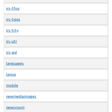
irs-tfop
irs-tipss
irs-trty
irs-utl
irs-wd
languages
lanoa
mobile
newmediaimages
newsroom