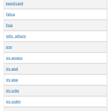
epostcard
fatca
foia
info_return
irm
irs-access
irs-aod
irs-apa
irs-ccbs
irs-ccdm