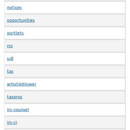
notices
opportunities
portlets
rss
ss8
tas
whistleblower
taxpros
irs-counsel
irs-ci