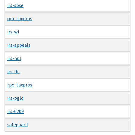
irs-sbse
opr-taxpros
irs-wi
irs-appeals
irs-npl
irs-lbi
rpo-taxpros
irs-pgld
irs-6209
safeguard