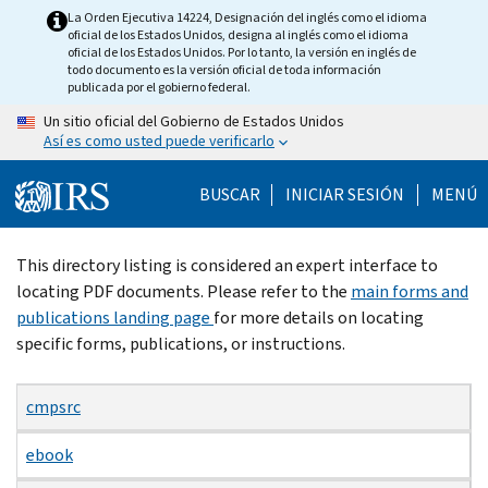
Skip
La Orden Ejecutiva 14224, Designación del inglés como el idioma
oficial de los Estados Unidos, designa al inglés como el idioma
to
oficial de los Estados Unidos. Por lo tanto, la versión en inglés de
main
todo documento es la versión oficial de toda información
publicada por el gobierno federal.
content
Un sitio oficial del Gobierno de Estados Unidos
Así es como usted puede verificarlo
BUSCAR
INICIAR SESIÓN
MENÚ
Beginning
This directory listing is considered an expert interface to
of
locating PDF documents. Please refer to the
main forms and
main
publications landing page
for more details on locating
content
specific forms, publications, or instructions.
cmpsrc
ebook