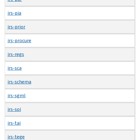
irs-pia
irs-prior
irs-procure
irs-regs
irs-sca
irs-schema
irs-sgml
irs-soi
irs-tai
irs-tege