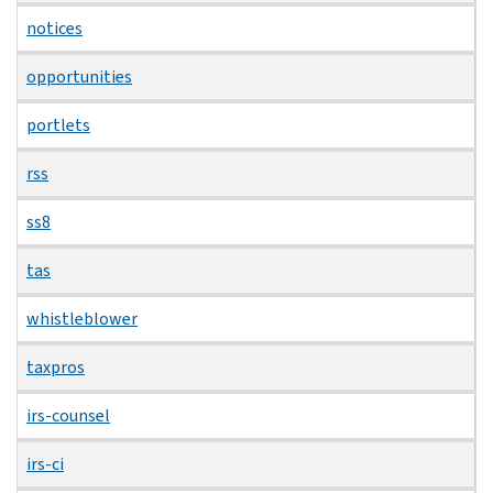
notices
opportunities
portlets
rss
ss8
tas
whistleblower
taxpros
irs-counsel
irs-ci