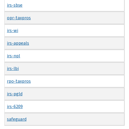
irs-sbse
opr-taxpros
irs-wi
irs-appeals
irs-npl
irs-lbi
rpo-taxpros
irs-pgld
irs-6209
safeguard