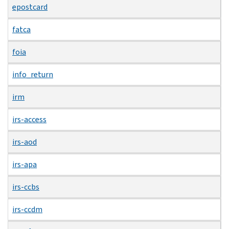
epostcard
fatca
foia
info_return
irm
irs-access
irs-aod
irs-apa
irs-ccbs
irs-ccdm