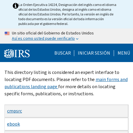
Skip
La Orden Ejecutiva 14224, Designación del inglés como el idioma
oficial de los Estados Unidos, designa al inglés como el idioma
to
oficial de los Estados Unidos. Por lo tanto, la versión en inglés de
main
todo documento es la versión oficial de toda información
publicada por el gobierno federal.
content
Un sitio oficial del Gobierno de Estados Unidos
Así es como usted puede verificarlo
BUSCAR
INICIAR SESIÓN
MENÚ
Beginning
This directory listing is considered an expert interface to
of
locating PDF documents. Please refer to the
main forms and
main
publications landing page
for more details on locating
content
specific forms, publications, or instructions.
cmpsrc
ebook