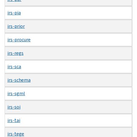
irs-pia
irs-prior
irs-procure
irs-regs
irs-sca
irs-schema
irs-sgml
irs-soi
irs-tai
irs-tege