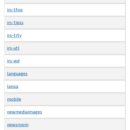
irs-tfop
irs-tipss
irs-trty
irs-utl
irs-wd
languages
lanoa
mobile
newmediaimages
newsroom