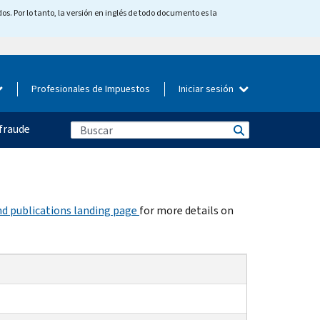
os. Por lo tanto, la versión en inglés de todo documento es la
Profesionales de Impuestos
Iniciar sesión
fraude
d publications landing page
for more details on