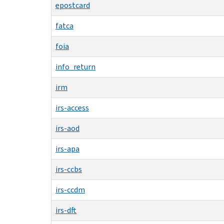
epostcard
fatca
foia
info_return
irm
irs-access
irs-aod
irs-apa
irs-ccbs
irs-ccdm
irs-dft