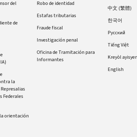
ensor del
Robo de identidad
中文 (繁體)
Estafas tributarias
한국어
diente de
Fraude fiscal
Pусский
Investigación penal
Tiếng Việt
Oficina de Tramitación para
de
Kreyòl ayisye
Informantes
IA)
English
de
ontra la
 Represalias
s Federales
la orientación