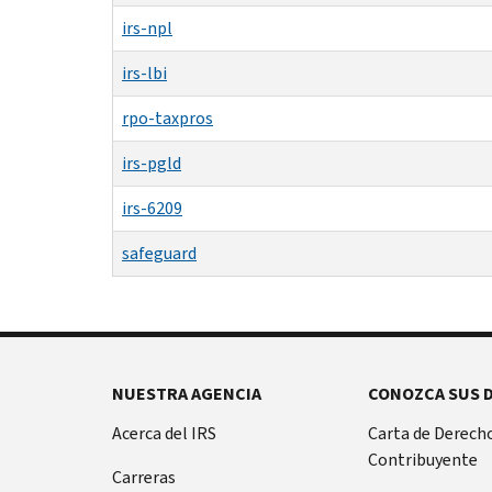
irs-npl
irs-lbi
rpo-taxpros
irs-pgld
irs-6209
safeguard
NUESTRA AGENCIA
CONOZCA SUS 
Acerca del IRS
Carta de Derecho
Contribuyente
Carreras