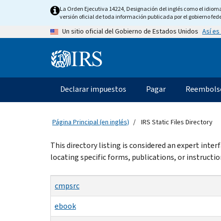
Skip
La Orden Ejecutiva 14224, Designación del inglés como el idioma o
to
versión oficial de toda información publicada por el gobierno fede
main
Así es
Un sitio oficial del Gobierno de Estados Unidos
content
Information
Menu
Declarar impuestos
Pagar
Reembols
Navegación
principal
Página Principal (en inglés)
IRS Static Files Directory
Beginning
This directory listing is considered an expert inte
of
locating specific forms, publications, or instructio
main
content
cmpsrc
ebook