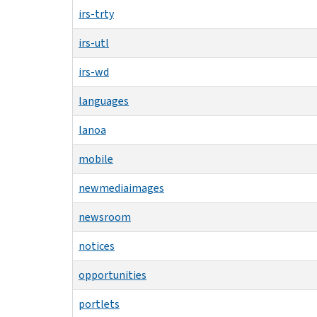
irs-trty
irs-utl
irs-wd
languages
lanoa
mobile
newmediaimages
newsroom
notices
opportunities
portlets