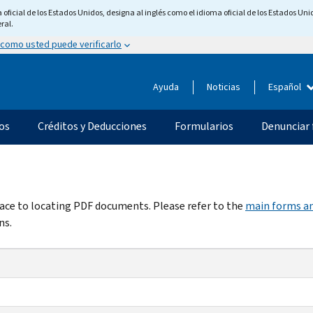
ficial de los Estados Unidos, designa al inglés como el idioma oficial de los Estados Unid
ral.
 como usted puede verificarlo
Ayuda
Noticias
Español
os
Créditos y Deducciones
Formularios
Denunciar 
rface to locating PDF documents. Please refer to the
main forms an
ns.