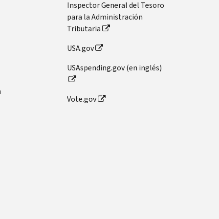
Inspector General del Tesoro
para la Administración
Tributaria
USA.gov
USAspending.gov (en inglés)
n
Vote.gov