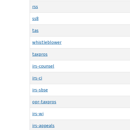
rss
ss8
tas
whistleblower
taxpros
irs-counsel
irs-ci
irs-sbse
opr-taxpros
irs-wi
irs-appeals