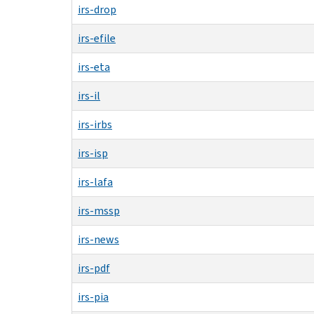
irs-drop
irs-efile
irs-eta
irs-il
irs-irbs
irs-isp
irs-lafa
irs-mssp
irs-news
irs-pdf
irs-pia