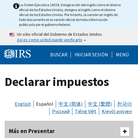
Skip to main content
La Orden Ejecutiva 14224, Designación del inglés como el idioma
oficial de los Estados Unidos, designa al inglés como el idioma
oficial de los Estados Unidos. Por lo tanto, la versión en inglés de
todo documento es la versión oficial de toda información
publicada por el gobierno federal.
Un sitio oficial del Gobierno de Estados Unidos
Así es como usted puede verificarlo
Help Menu Mobile
BUSCAR
INICIAR SESIÓN
MENÚ
Declarar impuestos
English
Español
中文 (简体)
中文 (繁體)
한국어
Русский
Tiếng Việt
Kreyòl ayisyen
Más en Presentar