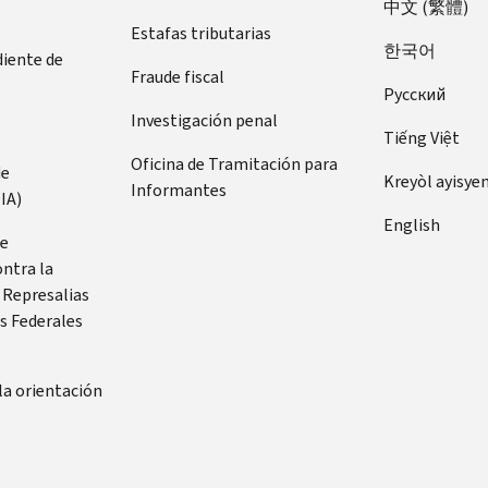
中文 (繁體)
Estafas tributarias
한국어
diente de
Fraude fiscal
Pусский
Investigación penal
Tiếng Việt
Oficina de Tramitación para
de
Kreyòl ayisye
Informantes
IA)
English
de
ontra la
 Represalias
s Federales
la orientación