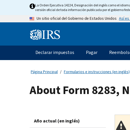
Skip
La Orden Ejecutiva 14224, Designación del inglés como el idioma o
to
versión oficial de toda información publicada por el gobierno fede
main
Así es
Un sitio oficial del Gobierno de Estados Unidos
content
Information
Menu
Declarar impuestos
Pagar
Reembols
Navegación
principal
Página Principal
Formularios e instrucciones (en inglés)
About Form 8283, N
Año actual (en inglés)