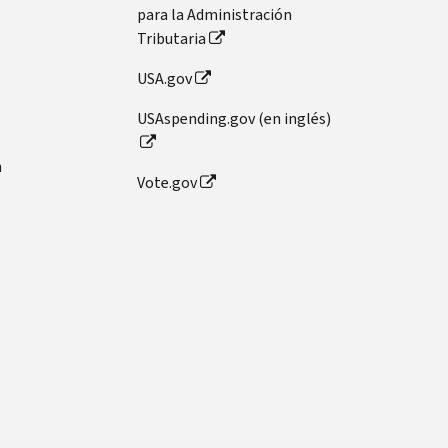
para la Administración
Tributaria
USA.gov
USAspending.gov (en inglés)
n
Vote.gov