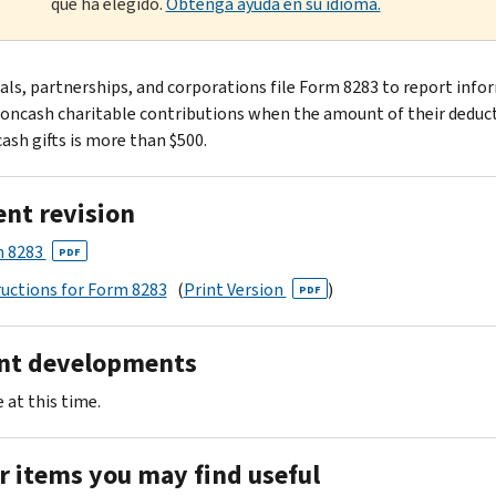
que ha elegido.
Obtenga ayuda en su idioma.
uals, partnerships, and corporations file Form 8283 to report inf
oncash charitable contributions when the amount of their deduct
ash gifts is more than $500.
ent revision
 8283
PDF
ructions for Form 8283
(
Print Version
)
PDF
nt developments
 at this time.
r items you may find useful