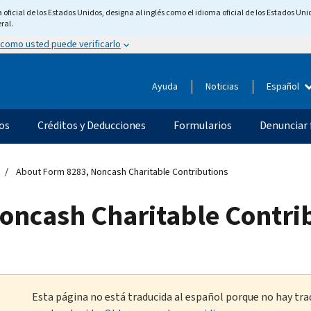
ficial de los Estados Unidos, designa al inglés como el idioma oficial de los Estados Unid
ral.
 como usted puede verificarlo
Ayuda
Noticias
Español
os
Créditos y Deducciones
Formularios
Denunciar 
About Form 8283, Noncash Charitable Contributions
oncash Charitable Contri
Esta página no está traducida al español porque no hay tra