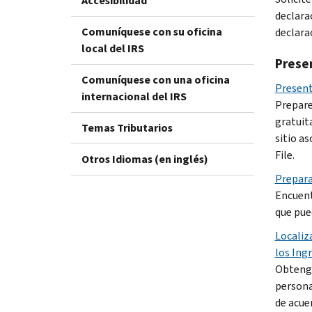
Accesibilidad
declara
Comuníquese con su oficina
declarac
local del IRS
Prese
Comuníquese con una oficina
Present
internacional del IRS
Prepare
gratuita
Temas Tributarios
sitio a
File
.
Otros Idiomas (en inglés)
Prepara
Encuent
que pue
Localiz
los Ingr
Obtenga
persona
de acuer