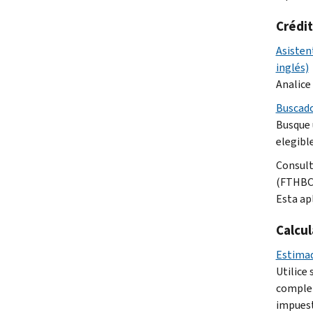
Crédi
Asistent
inglés)
Analice 
Buscado
Busque u
elegibl
Consult
(FTHBC,
Esta apl
Calcu
Estimad
Utilice
complet
impuest