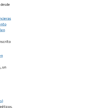
 desde
ncieras
ento
 (en
nscrito
en
, un
s)
géticos.