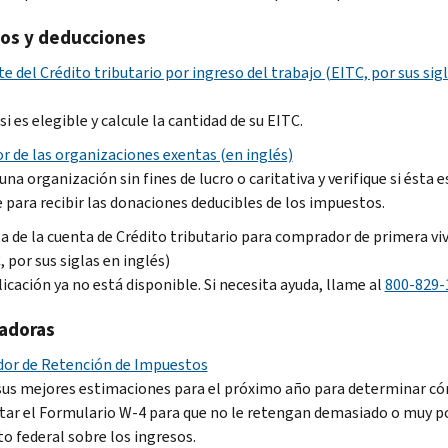
tos y deducciones
e del Crédito tributario por ingreso del trabajo (EITC, por sus sig
si es elegible y calcule la cantidad de su EITC.
r de las organizaciones exentas (en inglés)
na organización sin fines de lucro o caritativa y verifique si ésta e
e para recibir las donaciones deducibles de los impuestos.
a de la cuenta de Crédito tributario para comprador de primera vi
 por sus siglas en inglés)
icación ya no está disponible. Si necesita ayuda, llame al
800-829-
ladoras
or de Retención de Impuestos
 sus mejores estimaciones para el próximo año para determinar c
ar el Formulario W-4 para que no le retengan demasiado o muy p
o federal sobre los ingresos.