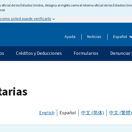
ficial de los Estados Unidos, designa al inglés como el idioma oficial de los Estados Unid
ral.
 como usted puede verificarlo
Ayuda
Noticias
Español
os
Créditos y Deducciones
Formularios
Denunciar 
tarias
English
Español
中文 (简体)
中文 (繁體)