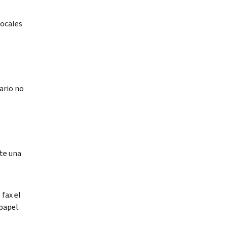
locales
ario no
ite una
fax el
papel.