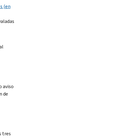
s (en
valadas
al
o aviso
n de
s tres