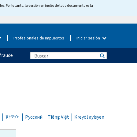
os. Por lo tanto, la versión en inglés de todo documento es la
Profesionales de Impuestos
Iniciar sesión
fraude
한국어
Русский
Tiếng Việt
Kreyòl ayisyen