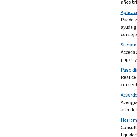
años tr
Aplicac
Puede v
ayuda g
consejos
Su cuen
Acceda a
pagos y
Pago di
Realice
corrien
Acuerdo
Averigü
adeude 
Herrami
Consult
liquida