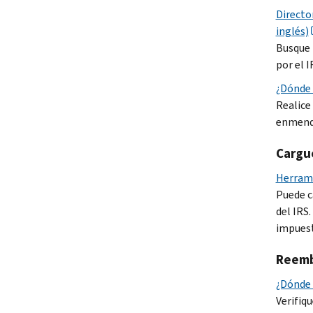
Directo
inglés)
Busque 
por el I
¿Dónde 
Realice
enmend
Cargu
Herrami
Puede c
del
IRS
impuest
Reemb
¿Dónde 
Verifiq