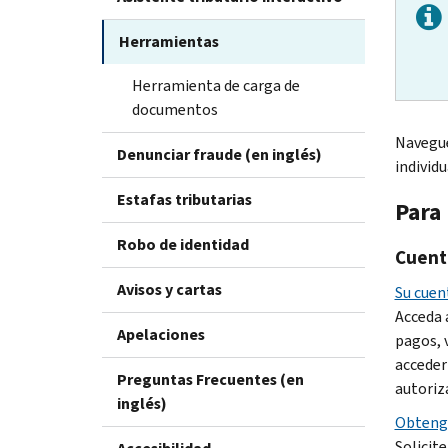
Herramientas
Herramienta de carga de
documentos
Navegue
Denunciar fraude (en inglés)
individ
Estafas tributarias
Para
Robo de identidad
Cuent
Avisos y cartas
Su cuen
Acceda a
Apelaciones
pagos, 
acceder
Preguntas Frecuentes (en
autoriz
inglés)
Obtenga
Solicite