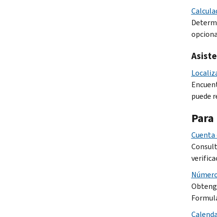
Calcula
Determi
opciona
Asiste
Localiz
Encuent
puede r
Para 
Cuenta 
Consulte
verific
Número 
Obtenga
Formula
Calenda