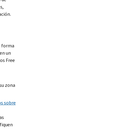
s,
ación.
e forma
 en un
vos
Free
 su zona
os sobre
as
ifiquen