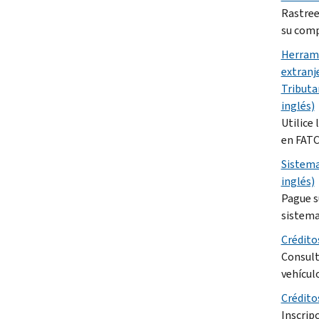
Rastree
su comp
Herrami
extranj
Tributa
inglés)
Utilice 
en FATC
Sistema
inglés)
Pague s
sistema
Crédito
Consult
vehícul
Créditos
Inscripc