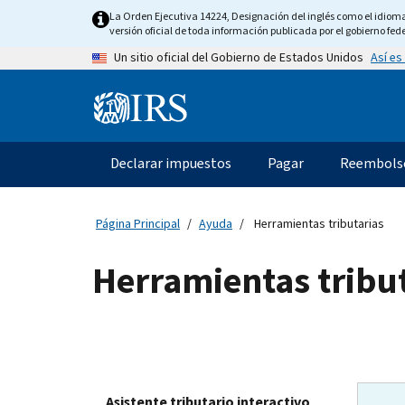
Skip
La Orden Ejecutiva 14224, Designación del inglés como el idioma o
to
versión oficial de toda información publicada por el gobierno fede
main
Así es
Un sitio oficial del Gobierno de Estados Unidos
content
Information
Menu
Declarar impuestos
Pagar
Reembols
Navegación
principal
Página Principal
Ayuda
Herramientas tributarias
Herramientas tribu
Asistente tributario interactivo