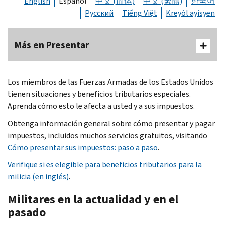
English
Español
中文 (简体)
中文 (繁體)
한국어
Русский
Tiếng Việt
Kreyòl ayisyen
Más en Presentar
Los miembros de las Fuerzas Armadas de los Estados Unidos
tienen situaciones y beneficios tributarios especiales.
Aprenda cómo esto le afecta a usted y a sus impuestos.
Obtenga información general sobre cómo presentar y pagar
impuestos, incluidos muchos servicios gratuitos, visitando
Cómo presentar sus impuestos: paso a paso
.
Verifique si es elegible para beneficios tributarios para la
milicia (en inglés)
.
Militares en la actualidad y en el
pasado