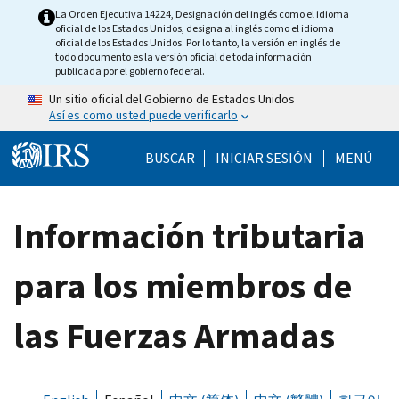
Skip to main content
La Orden Ejecutiva 14224, Designación del inglés como el idioma
oficial de los Estados Unidos, designa al inglés como el idioma
oficial de los Estados Unidos. Por lo tanto, la versión en inglés de
todo documento es la versión oficial de toda información
publicada por el gobierno federal.
Un sitio oficial del Gobierno de Estados Unidos
Así es como usted puede verificarlo
Help Menu Mobile
BUSCAR
INICIAR SESIÓN
MENÚ
Información tributaria
para los miembros de
las Fuerzas Armadas