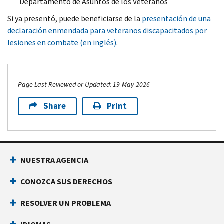
Departamento de Asuntos de los Veteranos
Si ya presentó, puede beneficiarse de la
presentación de una
declaración enmendada para veteranos discapacitados por
lesiones en combate (en inglés)
.
Page Last Reviewed or Updated: 19-May-2026
Share
Print
Footer Navigation
NUESTRA AGENCIA
CONOZCA SUS DERECHOS
RESOLVER UN PROBLEMA