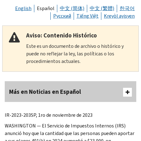
English
Español
中文 (简体)
中文 (繁體)
한국어
Русский
Tiếng Việt
Kreyòl ayisyen
Aviso: Contenido Histórico
Este es un documento de archivo o histórico y
puede no reflejar la ley, las políticas o los
procedimientos actuales.
Más en Noticias en Español
IR-2023-203SP, 1ro de noviembre de 2023
WASHINGTON — El Servicio de Impuestos Internos (IRS)
anunció hoy que la cantidad que las personas pueden aportar
a sus planes 401(k) en 2024 aumentó a $23,000, en