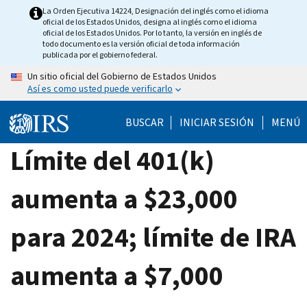
Skip
La Orden Ejecutiva 14224, Designación del inglés como el idioma
oficial de los Estados Unidos, designa al inglés como el idioma
to
oficial de los Estados Unidos. Por lo tanto, la versión en inglés de
main
todo documento es la versión oficial de toda información
publicada por el gobierno federal.
content
Un sitio oficial del Gobierno de Estados Unidos
Así es como usted puede verificarlo
BUSCAR
INICIAR SESIÓN
MENÚ
Límite del 401(k)
aumenta a $23,000
para 2024; límite de IRA
aumenta a $7,000