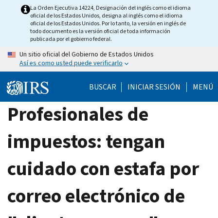
Skip
La Orden Ejecutiva 14224, Designación del inglés como el idioma
oficial de los Estados Unidos, designa al inglés como el idioma
to
oficial de los Estados Unidos. Por lo tanto, la versión en inglés de
main
todo documento es la versión oficial de toda información
publicada por el gobierno federal.
content
Un sitio oficial del Gobierno de Estados Unidos
Así es como usted puede verificarlo
BUSCAR
INICIAR SESIÓN
MENÚ
Profesionales de
impuestos: tengan
cuidado con estafa por
correo electrónico de