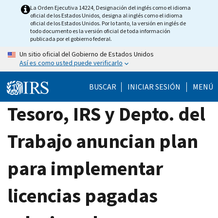
Skip
La Orden Ejecutiva 14224, Designación del inglés como el idioma
oficial de los Estados Unidos, designa al inglés como el idioma
to
oficial de los Estados Unidos. Por lo tanto, la versión en inglés de
main
todo documento es la versión oficial de toda información
publicada por el gobierno federal.
content
Un sitio oficial del Gobierno de Estados Unidos
Así es como usted puede verificarlo
BUSCAR
INICIAR SESIÓN
MENÚ
Tesoro, IRS y Depto. del
Trabajo anuncian plan
para implementar
licencias pagadas