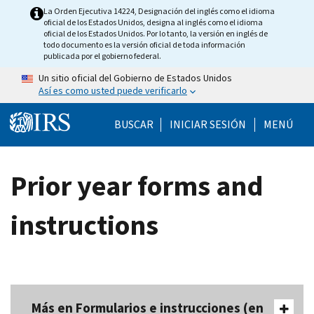
Skip to main content
La Orden Ejecutiva 14224, Designación del inglés como el idioma
oficial de los Estados Unidos, designa al inglés como el idioma
oficial de los Estados Unidos. Por lo tanto, la versión en inglés de
todo documento es la versión oficial de toda información
publicada por el gobierno federal.
Un sitio oficial del Gobierno de Estados Unidos
Así es como usted puede verificarlo
Help Menu Mobile
BUSCAR
INICIAR SESIÓN
MENÚ
Prior year forms and
instructions
Más en Formularios e instrucciones (en