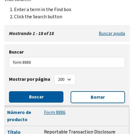
Enter a term in the Find box
Click the Search button
Mostrando 1 - 18 of 18
Buscar ayuda
Buscar
Mostrar por página
Buscar
Borrar
Número de producto
Título
Fecha de revisión
Número de
Form 8886
producto
Reportable Transaction Disclosure
Título