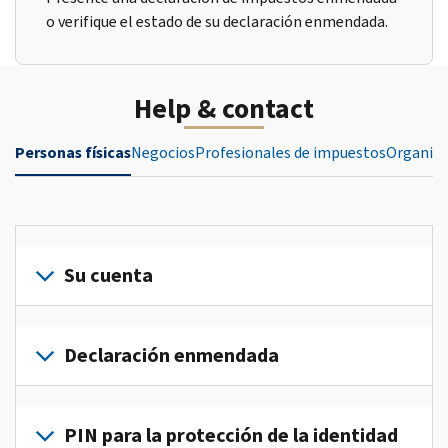
o verifique el estado de su declaración enmendada.
Help & contact
Personas físicas
Negocios
Profesionales de impuestos
Organiza
Su cuenta
Inicie
sesión
Declaración enmendada
o
crea
Presente
una
una
PIN para la protección de la identidad
cuenta