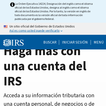
Home
Skip
La Orden Ejecutiva 14224, Designación del inglés como el idioma
oficial de los Estados Unidos, designa al inglés como el idioma
to
Page
oficial de los Estados Unidos. Por lo tanto, la versión en inglés de
main
todo documento es la versión oficial de toda información
publicada por el gobierno federal.
content
Un sitio oficial del Gobierno de Estados Unidos
Así es como usted puede verificarlo
BUSCAR
INICIAR SESIÓN
MENÚ
Haga más con
una cuenta del
IRS
Acceda a su información tributaria con
una cuenta personal, de negocios o de