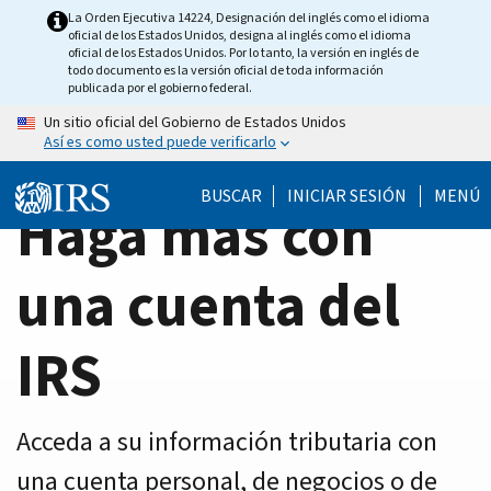
Home
Skip
La Orden Ejecutiva 14224, Designación del inglés como el idioma
oficial de los Estados Unidos, designa al inglés como el idioma
to
Page
oficial de los Estados Unidos. Por lo tanto, la versión en inglés de
main
todo documento es la versión oficial de toda información
publicada por el gobierno federal.
content
Un sitio oficial del Gobierno de Estados Unidos
Así es como usted puede verificarlo
BUSCAR
INICIAR SESIÓN
MENÚ
Haga más con
una cuenta del
IRS
Acceda a su información tributaria con
una cuenta personal, de negocios o de