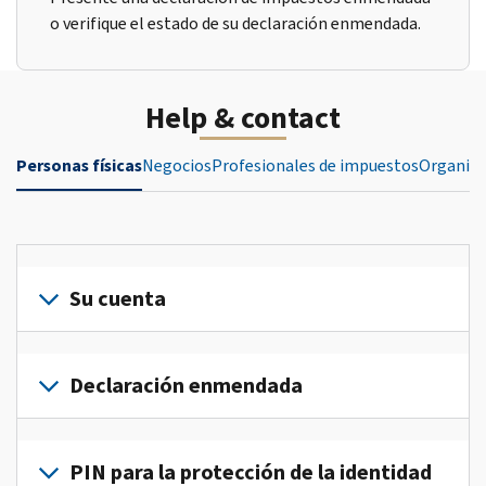
o verifique el estado de su declaración enmendada.
Help & contact
Personas físicas
Negocios
Profesionales de impuestos
Organiza
Su cuenta
Inicie
sesión
Declaración enmendada
o
crea
Presente
una
una
PIN para la protección de la identidad
cuenta