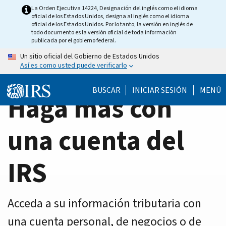
Home
Skip
La Orden Ejecutiva 14224, Designación del inglés como el idioma
oficial de los Estados Unidos, designa al inglés como el idioma
to
Page
oficial de los Estados Unidos. Por lo tanto, la versión en inglés de
main
todo documento es la versión oficial de toda información
publicada por el gobierno federal.
content
Un sitio oficial del Gobierno de Estados Unidos
Así es como usted puede verificarlo
BUSCAR
INICIAR SESIÓN
MENÚ
Haga más con
una cuenta del
IRS
Acceda a su información tributaria con
una cuenta personal, de negocios o de