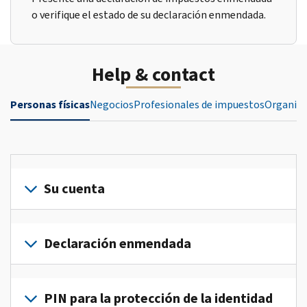
o verifique el estado de su declaración enmendada.
Help & contact
Personas físicas
Negocios
Profesionales de impuestos
Organiza
Su cuenta
Inicie
sesión
Declaración enmendada
o
crea
Presente
una
una
PIN para la protección de la identidad
cuenta