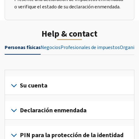
o verifique el estado de su declaración enmendada.
Help & contact
Personas físicas
Negocios
Profesionales de impuestos
Organiza
Su cuenta
Inicie
sesión
Declaración enmendada
o
crea
Presente
una
una
PIN para la protección de la identidad
cuenta