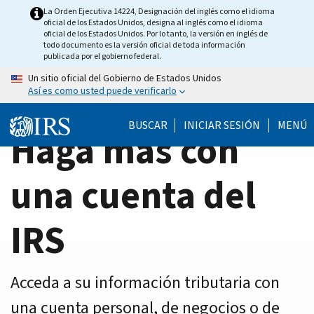
Home
Skip
La Orden Ejecutiva 14224, Designación del inglés como el idioma
oficial de los Estados Unidos, designa al inglés como el idioma
to
Page
oficial de los Estados Unidos. Por lo tanto, la versión en inglés de
main
todo documento es la versión oficial de toda información
publicada por el gobierno federal.
content
Un sitio oficial del Gobierno de Estados Unidos
Así es como usted puede verificarlo
BUSCAR
INICIAR SESIÓN
MENÚ
Haga más con
una cuenta del
IRS
Acceda a su información tributaria con
una cuenta personal, de negocios o de