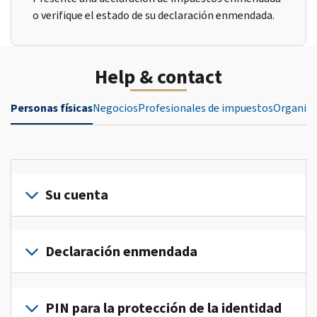
o verifique el estado de su declaración enmendada.
Help & contact
Personas físicas
Negocios
Profesionales de impuestos
Organiza
Su cuenta
Inicie
sesión
Declaración enmendada
o
crea
Presente
una
una
PIN para la protección de la identidad
cuenta