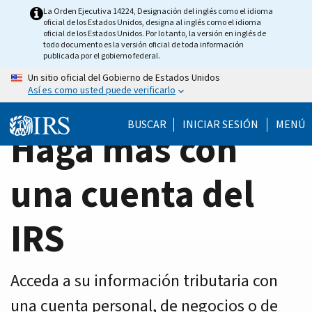
Home
Skip
La Orden Ejecutiva 14224, Designación del inglés como el idioma
oficial de los Estados Unidos, designa al inglés como el idioma
to
Page
oficial de los Estados Unidos. Por lo tanto, la versión en inglés de
main
todo documento es la versión oficial de toda información
publicada por el gobierno federal.
content
Un sitio oficial del Gobierno de Estados Unidos
Así es como usted puede verificarlo
BUSCAR
INICIAR SESIÓN
MENÚ
Haga más con
una cuenta del
IRS
Acceda a su información tributaria con
una cuenta personal, de negocios o de