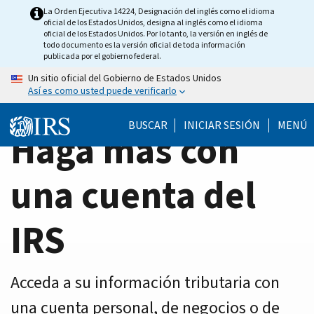
Home
Skip
La Orden Ejecutiva 14224, Designación del inglés como el idioma
oficial de los Estados Unidos, designa al inglés como el idioma
to
Page
oficial de los Estados Unidos. Por lo tanto, la versión en inglés de
main
todo documento es la versión oficial de toda información
publicada por el gobierno federal.
content
Un sitio oficial del Gobierno de Estados Unidos
Así es como usted puede verificarlo
BUSCAR
INICIAR SESIÓN
MENÚ
Haga más con
una cuenta del
IRS
Acceda a su información tributaria con
una cuenta personal, de negocios o de