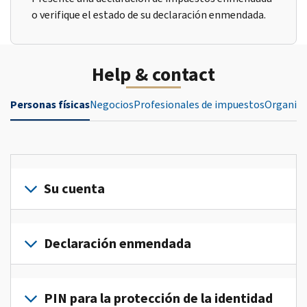
o verifique el estado de su declaración enmendada.
Help & contact
Personas físicas
Negocios
Profesionales de impuestos
Organiza
Su cuenta
Inicie
sesión
Declaración enmendada
o
crea
Presente
una
una
PIN para la protección de la identidad
cuenta