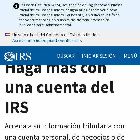
Home
Skip
La Orden Ejecutiva 14224, Designación del inglés como el idioma
oficial de los Estados Unidos, designa al inglés como el idioma
to
Page
oficial de los Estados Unidos. Por lo tanto, la versión en inglés de
main
todo documento es la versión oficial de toda información
publicada por el gobierno federal.
content
Un sitio oficial del Gobierno de Estados Unidos
Así es como usted puede verificarlo
BUSCAR
INICIAR SESIÓN
MENÚ
Haga más con
una cuenta del
IRS
Acceda a su información tributaria con
una cuenta personal, de negocios o de