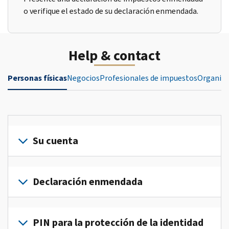
o verifique el estado de su declaración enmendada.
Help & contact
Personas físicas
Negocios
Profesionales de impuestos
Organiza
Su cuenta
Inicie
sesión
Declaración enmendada
o
crea
Presente
una
una
PIN para la protección de la identidad
cuenta