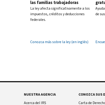
hora
las familias trabajadoras
grat
PIN
local.
La ley afecta significativamente a los
Ayuda
es
impuestos, créditos y deducciones
de su
Estados
un
federales.
Unidos:
número
800-
de
829-
seis
1040
dígitos
Conozca más sobre la ley (en inglés)
Encue
TTY/TDD:
que
800-
previene
829-
que
4059
otra
Internacional:
persona
Llame
presente
o
una
chatee
declaración
en
de
vivo
NUESTRA AGENCIA
CONOZCA SUS 
impuestos
con
Antes
Acerca del IRS
Carta de Derecho