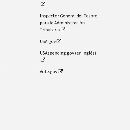
Inspector General del Tesoro
para la Administración
Tributaria
USA.gov
USAspending.gov (en inglés)
n
Vote.gov