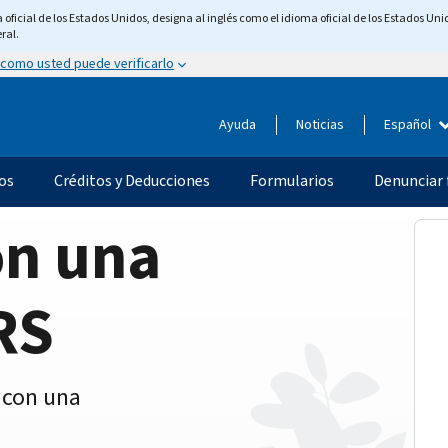
ficial de los Estados Unidos, designa al inglés como el idioma oficial de los Estados Unid
ral.
 como usted puede verificarlo
Ayuda
Noticias
Español
os
Créditos y Deducciones
Formularios
Denunciar 
on una
RS
 con una