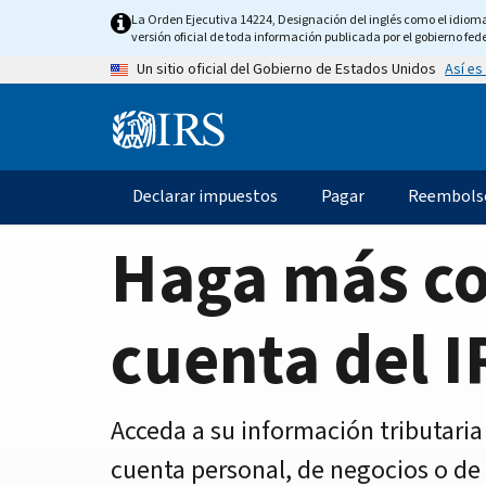
Home
Skip
La Orden Ejecutiva 14224, Designación del inglés como el idioma o
to
versión oficial de toda información publicada por el gobierno fede
Page
main
Así es
Un sitio oficial del Gobierno de Estados Unidos
content
Information
Menu
Declarar impuestos
Pagar
Reembols
Navegación
principal
Haga más c
cuenta del I
Acceda a su información tributaria
cuenta personal, de negocios o de