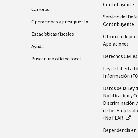
su
de
Contribuyente
llamar
Carreras
número
de
Servicio del Def
Tenga
Operaciones y presupuesto
Seguro
Contribuyente
preparada
Social
esta
Estadísticas fiscales
Oficina Indepen
(SSN,
información:
Apelaciones
Ayuda
por
Número
sus
Derechos Civiles
Buscar una oficina local
de
siglas
Seguro
en
Ley de Libertad 
Social
inglés)
Información (FO
(SSN,
o
por
Datos de la Ley 
número
sus
Notificación y C
de
siglas
Discriminación y
identificación
en
de los Empleado
personal
inglés)
(No FEAR)
del
o
contribuyente
Dependencia en 
número
(ITIN,