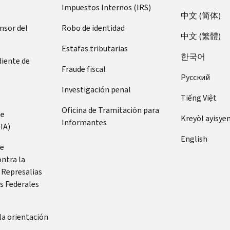
Impuestos Internos (IRS)
中文 (简体)
ensor del
Robo de identidad
中文 (繁體)
Estafas tributarias
한국어
diente de
Fraude fiscal
Pусский
Investigación penal
Tiếng Việt
Oficina de Tramitación para
de
Kreyòl ayisye
Informantes
IA)
English
de
ontra la
 Represalias
s Federales
la orientación