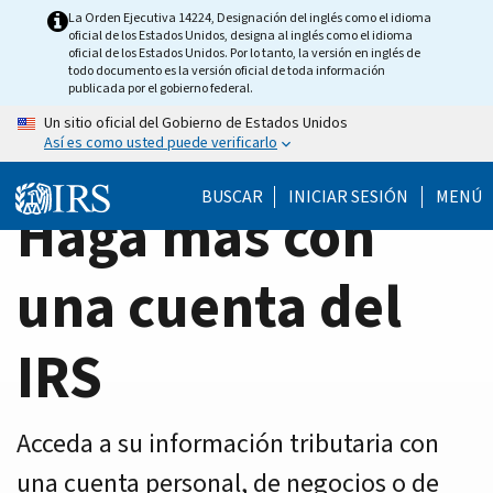
Home
Skip
La Orden Ejecutiva 14224, Designación del inglés como el idioma
oficial de los Estados Unidos, designa al inglés como el idioma
to
Page
oficial de los Estados Unidos. Por lo tanto, la versión en inglés de
main
todo documento es la versión oficial de toda información
publicada por el gobierno federal.
content
Un sitio oficial del Gobierno de Estados Unidos
Así es como usted puede verificarlo
BUSCAR
INICIAR SESIÓN
MENÚ
Haga más con
una cuenta del
IRS
Acceda a su información tributaria con
una cuenta personal, de negocios o de