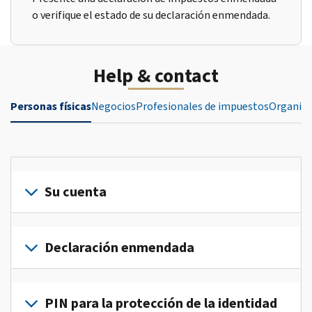
o verifique el estado de su declaración enmendada.
Help & contact
Personas físicas
Negocios
Profesionales de impuestos
Organiza
Su cuenta
Inicie
sesión
Declaración enmendada
o
crea
Presente
una
una
PIN para la protección de la identidad
cuenta