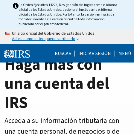
Home
Skip
La Orden Ejecutiva 14224, Designación del inglés como el idioma
oficial de los Estados Unidos, designa al inglés como el idioma
to
Page
oficial de los Estados Unidos. Por lo tanto, la versión en inglés de
main
todo documento es la versión oficial de toda información
publicada por el gobierno federal.
content
Un sitio oficial del Gobierno de Estados Unidos
Así es como usted puede verificarlo
BUSCAR
INICIAR SESIÓN
MENÚ
Haga más con
una cuenta del
IRS
Acceda a su información tributaria con
una cuenta personal, de negocios o de