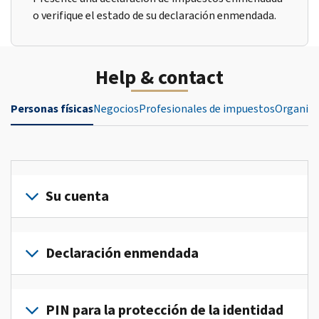
o verifique el estado de su declaración enmendada.
Help & contact
Personas físicas
Negocios
Profesionales de impuestos
Organiza
Su cuenta
Inicie
sesión
Declaración enmendada
o
crea
Presente
una
una
PIN para la protección de la identidad
cuenta