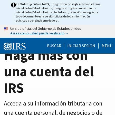
Home
Skip
La Orden Ejecutiva 14224, Designación del inglés como el idioma
oficial de los Estados Unidos, designa al inglés como el idioma
to
Page
oficial de los Estados Unidos. Por lo tanto, la versión en inglés de
main
todo documento es la versión oficial de toda información
publicada por el gobierno federal.
content
Un sitio oficial del Gobierno de Estados Unidos
Así es como usted puede verificarlo
BUSCAR
INICIAR SESIÓN
MENÚ
Haga más con
una cuenta del
IRS
Acceda a su información tributaria con
una cuenta personal, de negocios o de