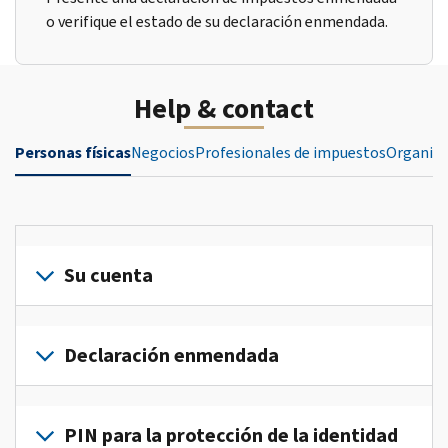
o verifique el estado de su declaración enmendada.
Help & contact
Personas físicas
Negocios
Profesionales de impuestos
Organiza
Su cuenta
Inicie
sesión
Declaración enmendada
o
crea
Presente
una
una
PIN para la protección de la identidad
cuenta