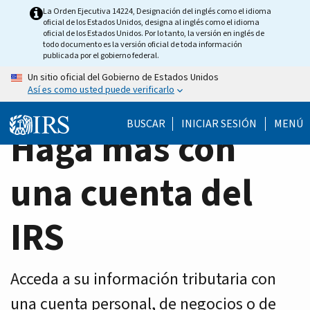
Home
Skip
La Orden Ejecutiva 14224, Designación del inglés como el idioma
oficial de los Estados Unidos, designa al inglés como el idioma
to
Page
oficial de los Estados Unidos. Por lo tanto, la versión en inglés de
main
todo documento es la versión oficial de toda información
publicada por el gobierno federal.
content
Un sitio oficial del Gobierno de Estados Unidos
Así es como usted puede verificarlo
BUSCAR
INICIAR SESIÓN
MENÚ
Haga más con
una cuenta del
IRS
Acceda a su información tributaria con
una cuenta personal, de negocios o de