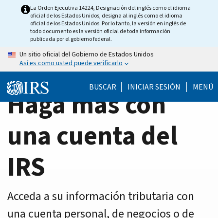
Home
Skip
La Orden Ejecutiva 14224, Designación del inglés como el idioma
oficial de los Estados Unidos, designa al inglés como el idioma
to
Page
oficial de los Estados Unidos. Por lo tanto, la versión en inglés de
main
todo documento es la versión oficial de toda información
publicada por el gobierno federal.
content
Un sitio oficial del Gobierno de Estados Unidos
Así es como usted puede verificarlo
BUSCAR
INICIAR SESIÓN
MENÚ
Haga más con
una cuenta del
IRS
Acceda a su información tributaria con
una cuenta personal, de negocios o de