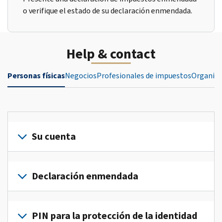
o verifique el estado de su declaración enmendada.
Help & contact
Personas físicas
Negocios
Profesionales de impuestos
Organiza
Su cuenta
Inicie
sesión
Declaración enmendada
o
crea
Presente
una
una
PIN para la protección de la identidad
cuenta