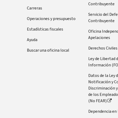
su
de
Contribuyente
llamar
Carreras
número
de
Servicio del Def
Tenga
Operaciones y presupuesto
Seguro
Contribuyente
preparada
Social
esta
Estadísticas fiscales
Oficina Indepen
(SSN,
información:
Apelaciones
Ayuda
por
Número
sus
Derechos Civiles
Buscar una oficina local
de
siglas
Seguro
en
Ley de Libertad 
Social
inglés)
Información (FO
(SSN,
o
por
Datos de la Ley 
número
sus
Notificación y C
de
siglas
Discriminación y
identificación
en
de los Empleado
personal
inglés)
(No FEAR)
del
o
contribuyente
Dependencia en 
número
(ITIN,