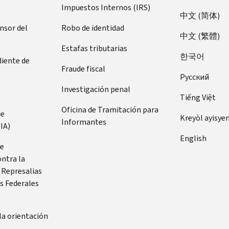
Impuestos Internos (IRS)
中文 (简体)
ensor del
Robo de identidad
中文 (繁體)
Estafas tributarias
한국어
diente de
Fraude fiscal
Pусский
Investigación penal
Tiếng Việt
Oficina de Tramitación para
de
Kreyòl ayisye
Informantes
IA)
English
de
ontra la
 Represalias
s Federales
la orientación