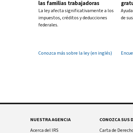
hora
las familias trabajadoras
grat
PIN
local.
La ley afecta significativamente a los
Ayuda
es
impuestos, créditos y deducciones
de su
Estados
un
federales.
Unidos:
número
800-
de
829-
seis
1040
dígitos
Conozca más sobre la ley (en inglés)
Encue
TTY/TDD:
que
800-
previene
829-
que
4059
otra
Internacional:
persona
Llame
presente
o
una
chatee
declaración
en
de
vivo
NUESTRA AGENCIA
CONOZCA SUS 
impuestos
con
Antes
Acerca del IRS
Carta de Derecho