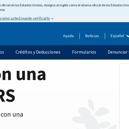
ficial de los Estados Unidos, designa al inglés como el idioma oficial de los Estados Unid
ral.
 como usted puede verificarlo
Ayuda
Noticias
Español
os
Créditos y Deducciones
Formularios
Denunciar 
on una
RS
 con una