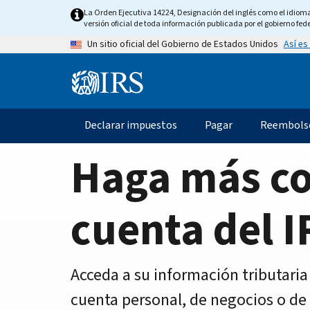
Home
Skip
La Orden Ejecutiva 14224, Designación del inglés como el idioma o
to
versión oficial de toda información publicada por el gobierno fede
Page
main
Así es
Un sitio oficial del Gobierno de Estados Unidos
content
Information
Menu
Declarar impuestos
Pagar
Reembols
Navegación
principal
Haga más c
cuenta del I
Acceda a su información tributaria
cuenta personal, de negocios o de