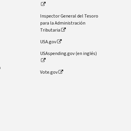
Inspector General del Tesoro
para la Administración
Tributaria
USA.gov
USAspending.gov (en inglés)
n
Vote.gov