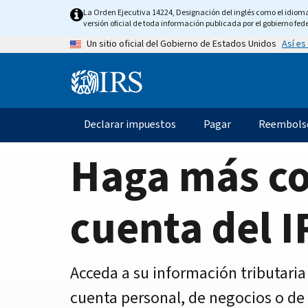
Home
Skip
La Orden Ejecutiva 14224, Designación del inglés como el idioma o
to
versión oficial de toda información publicada por el gobierno fede
Page
main
Así es
Un sitio oficial del Gobierno de Estados Unidos
content
Information
Menu
Declarar impuestos
Pagar
Reembols
Navegación
principal
Haga más c
cuenta del I
Acceda a su información tributaria
cuenta personal, de negocios o de