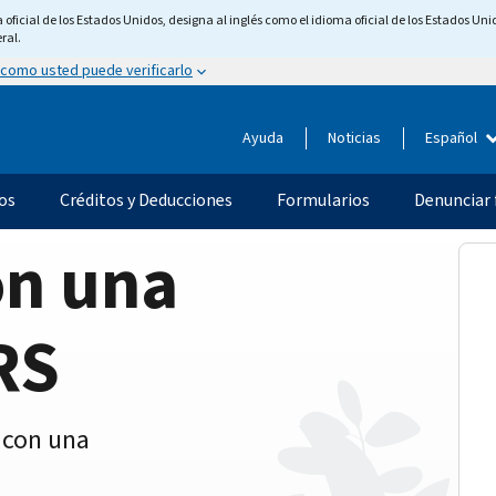
ficial de los Estados Unidos, designa al inglés como el idioma oficial de los Estados Unid
ral.
 como usted puede verificarlo
Ayuda
Noticias
Español
os
Créditos y Deducciones
Formularios
Denunciar 
on una
RS
 con una