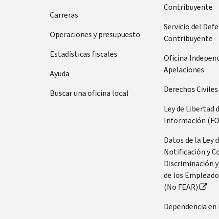
su
de
Contribuyente
llamar
Carreras
número
de
Servicio del Def
Tenga
Operaciones y presupuesto
Seguro
Contribuyente
preparada
Social
esta
Estadísticas fiscales
Oficina Indepen
(SSN,
información:
Apelaciones
Ayuda
por
Número
sus
Derechos Civiles
Buscar una oficina local
de
siglas
Seguro
en
Ley de Libertad 
Social
inglés)
Información (FO
(SSN,
o
por
Datos de la Ley 
número
sus
Notificación y C
de
siglas
Discriminación y
identificación
en
de los Empleado
personal
inglés)
(No FEAR)
del
o
contribuyente
Dependencia en 
número
(ITIN,