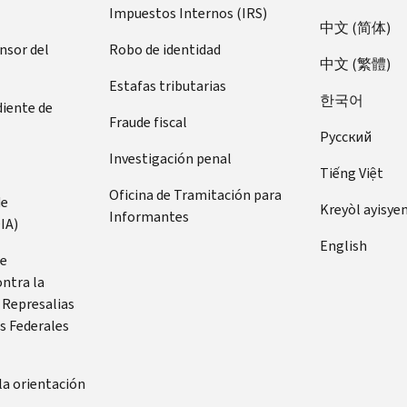
Impuestos Internos (IRS)
中文 (简体)
ensor del
Robo de identidad
中文 (繁體)
Estafas tributarias
한국어
diente de
Fraude fiscal
Pусский
Investigación penal
Tiếng Việt
Oficina de Tramitación para
de
Kreyòl ayisye
Informantes
IA)
English
de
ontra la
 Represalias
s Federales
la orientación