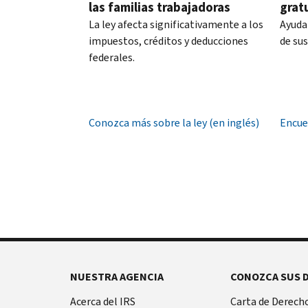
hora
las familias trabajadoras
grat
PIN
local.
La ley afecta significativamente a los
Ayuda
es
impuestos, créditos y deducciones
de su
Estados
un
federales.
Unidos:
número
800-
de
829-
seis
1040
dígitos
Conozca más sobre la ley (en inglés)
Encue
TTY/TDD:
que
800-
previene
829-
que
4059
otra
Internacional:
persona
Llame
presente
o
una
chatee
declaración
en
de
vivo
NUESTRA AGENCIA
CONOZCA SUS 
impuestos
con
Antes
Acerca del IRS
Carta de Derecho