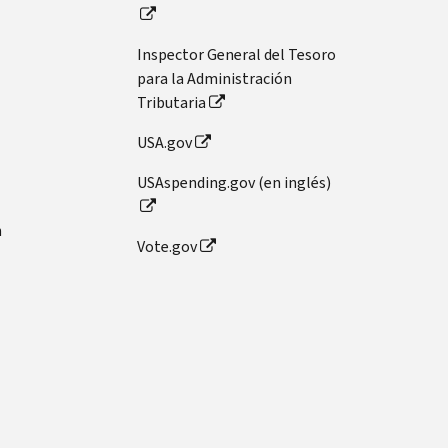
Inspector General del Tesoro
para la Administración
Tributaria
USA.gov
USAspending.gov (en inglés)
n
Vote.gov