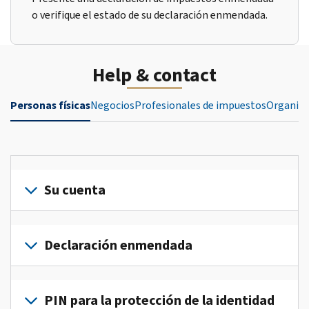
o verifique el estado de su declaración enmendada.
Help & contact
Personas físicas
Negocios
Profesionales de impuestos
Organiza
Su cuenta
Inicie
sesión
Declaración enmendada
o
crea
Presente
una
una
PIN para la protección de la identidad
cuenta