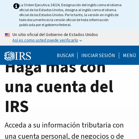
Home
Skip
La Orden Ejecutiva 14224, Designación del inglés como el idioma
oficial de los Estados Unidos, designa al inglés como el idioma
to
Page
oficial de los Estados Unidos. Por lo tanto, la versión en inglés de
main
todo documento es la versión oficial de toda información
publicada por el gobierno federal.
content
Un sitio oficial del Gobierno de Estados Unidos
Así es como usted puede verificarlo
BUSCAR
INICIAR SESIÓN
MENÚ
Haga más con
una cuenta del
IRS
Acceda a su información tributaria con
una cuenta personal, de negocios o de