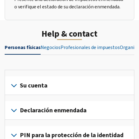
o verifique el estado de su declaración enmendada.
Help & contact
Personas físicas
Negocios
Profesionales de impuestos
Organiza
Su cuenta
Inicie
sesión
Declaración enmendada
o
crea
Presente
una
una
PIN para la protección de la identidad
cuenta