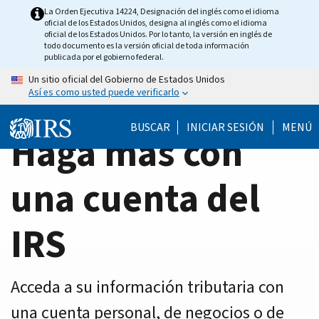
Home
Skip
La Orden Ejecutiva 14224, Designación del inglés como el idioma
oficial de los Estados Unidos, designa al inglés como el idioma
to
Page
oficial de los Estados Unidos. Por lo tanto, la versión en inglés de
main
todo documento es la versión oficial de toda información
publicada por el gobierno federal.
content
Un sitio oficial del Gobierno de Estados Unidos
Así es como usted puede verificarlo
BUSCAR
INICIAR SESIÓN
MENÚ
Haga más con
una cuenta del
IRS
Acceda a su información tributaria con
una cuenta personal, de negocios o de