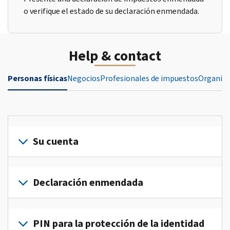
o verifique el estado de su declaración enmendada.
Help & contact
Personas físicas
Negocios
Profesionales de impuestos
Organiza
Su cuenta
Inicie
sesión
Declaración enmendada
o
crea
Presente
una
una
PIN para la protección de la identidad
cuenta