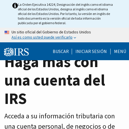
Home
Skip
La Orden Ejecutiva 14224, Designación del inglés como el idioma
oficial de los Estados Unidos, designa al inglés como el idioma
to
Page
oficial de los Estados Unidos. Por lo tanto, la versión en inglés de
main
todo documento es la versión oficial de toda información
publicada por el gobierno federal.
content
Un sitio oficial del Gobierno de Estados Unidos
Así es como usted puede verificarlo
BUSCAR
INICIAR SESIÓN
MENÚ
Haga más con
una cuenta del
IRS
Acceda a su información tributaria con
una cuenta personal, de negocios o de