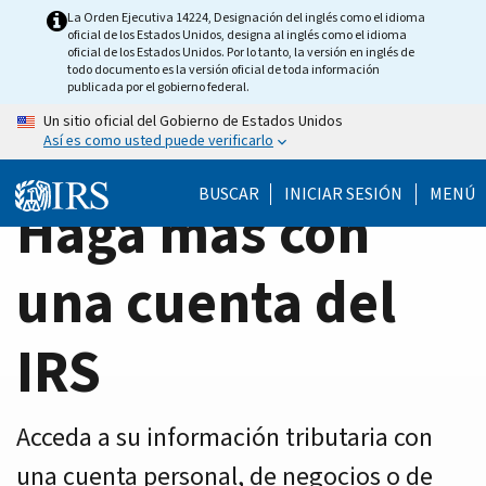
Home
Skip
La Orden Ejecutiva 14224, Designación del inglés como el idioma
oficial de los Estados Unidos, designa al inglés como el idioma
to
Page
oficial de los Estados Unidos. Por lo tanto, la versión en inglés de
main
todo documento es la versión oficial de toda información
publicada por el gobierno federal.
content
Un sitio oficial del Gobierno de Estados Unidos
Así es como usted puede verificarlo
BUSCAR
INICIAR SESIÓN
MENÚ
Haga más con
una cuenta del
IRS
Acceda a su información tributaria con
una cuenta personal, de negocios o de