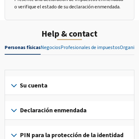
o verifique el estado de su declaración enmendada.
Help & contact
Personas físicas
Negocios
Profesionales de impuestos
Organiza
Su cuenta
Inicie
sesión
Declaración enmendada
o
crea
Presente
una
una
PIN para la protección de la identidad
cuenta