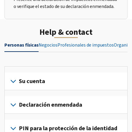
o verifique el estado de su declaración enmendada.
Help & contact
Personas físicas
Negocios
Profesionales de impuestos
Organiza
Su cuenta
Inicie
sesión
Declaración enmendada
o
crea
Presente
una
una
PIN para la protección de la identidad
cuenta