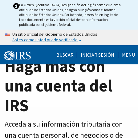
Home
Skip
La Orden Ejecutiva 14224, Designación del inglés como el idioma
oficial de los Estados Unidos, designa al inglés como el idioma
to
Page
oficial de los Estados Unidos. Por lo tanto, la versión en inglés de
main
todo documento es la versión oficial de toda información
publicada por el gobierno federal.
content
Un sitio oficial del Gobierno de Estados Unidos
Así es como usted puede verificarlo
BUSCAR
INICIAR SESIÓN
MENÚ
Haga más con
una cuenta del
IRS
Acceda a su información tributaria con
una cuenta personal, de negocios o de