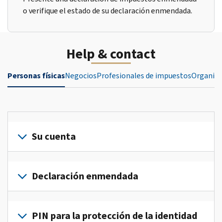
o verifique el estado de su declaración enmendada.
Help & contact
Personas físicas
Negocios
Profesionales de impuestos
Organiza
Su cuenta
Inicie
sesión
Declaración enmendada
o
crea
Presente
una
una
PIN para la protección de la identidad
cuenta