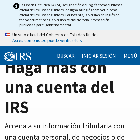
Home
Skip
La Orden Ejecutiva 14224, Designación del inglés como el idioma
oficial de los Estados Unidos, designa al inglés como el idioma
to
Page
oficial de los Estados Unidos. Por lo tanto, la versión en inglés de
main
todo documento es la versión oficial de toda información
publicada por el gobierno federal.
content
Un sitio oficial del Gobierno de Estados Unidos
Así es como usted puede verificarlo
BUSCAR
INICIAR SESIÓN
MENÚ
Haga más con
una cuenta del
IRS
Acceda a su información tributaria con
una cuenta personal, de negocios o de