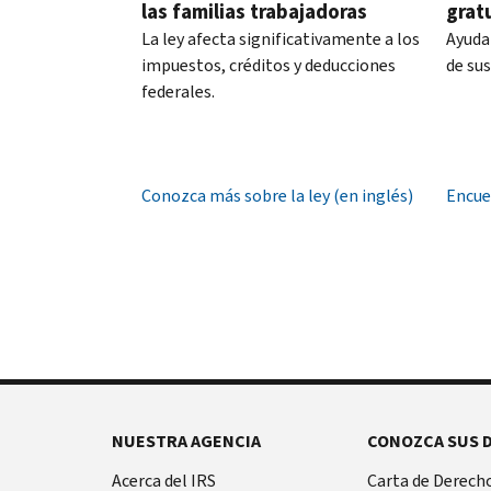
hora
las familias trabajadoras
grat
PIN
local.
La ley afecta significativamente a los
Ayuda
es
impuestos, créditos y deducciones
de su
Estados
un
federales.
Unidos:
número
800-
de
829-
seis
1040
dígitos
Conozca más sobre la ley (en inglés)
Encue
TTY/TDD:
que
800-
previene
829-
que
4059
otra
Internacional:
persona
Llame
presente
o
una
chatee
declaración
en
de
vivo
NUESTRA AGENCIA
CONOZCA SUS 
impuestos
con
Antes
Acerca del IRS
Carta de Derecho