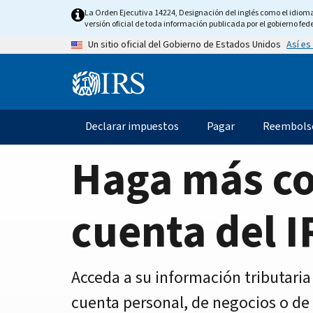
Home
Skip
La Orden Ejecutiva 14224, Designación del inglés como el idioma o
to
versión oficial de toda información publicada por el gobierno fede
Page
main
Así es
Un sitio oficial del Gobierno de Estados Unidos
content
Information
Menu
Declarar impuestos
Pagar
Reembols
Navegación
principal
Haga más c
cuenta del I
Acceda a su información tributaria
cuenta personal, de negocios o de