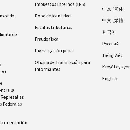
Impuestos Internos (IRS)
中文 (简体)
ensor del
Robo de identidad
中文 (繁體)
Estafas tributarias
한국어
diente de
Fraude fiscal
Pусский
Investigación penal
Tiếng Việt
Oficina de Tramitación para
de
Kreyòl ayisye
Informantes
IA)
English
de
ontra la
 Represalias
s Federales
la orientación