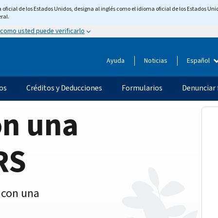
ficial de los Estados Unidos, designa al inglés como el idioma oficial de los Estados Unid
ral.
 como usted puede verificarlo
Ayuda
Noticias
Español
os
Créditos y Deducciones
Formularios
Denunciar 
on una
RS
 con una