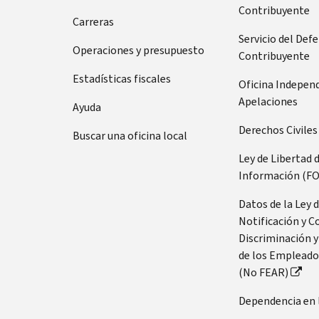
su
de
Contribuyente
llamar
Carreras
número
de
Servicio del Def
Tenga
Operaciones y presupuesto
Seguro
Contribuyente
preparada
Social
esta
Estadísticas fiscales
Oficina Indepen
(SSN,
información:
Apelaciones
Ayuda
por
Número
sus
Derechos Civiles
Buscar una oficina local
de
siglas
Seguro
en
Ley de Libertad 
Social
inglés)
Información (FO
(SSN,
o
por
Datos de la Ley 
número
sus
Notificación y C
de
siglas
Discriminación y
identificación
en
de los Empleado
personal
inglés)
(No FEAR)
del
o
contribuyente
Dependencia en 
número
(ITIN,