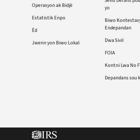
Sèvis Defans po
Operasyon ak Bidjè
yo
Estatistik Enpo
Biwo Kontestas
Endepandan
Èd
Dwa Sivil
Jwenn yon Biwo Lokal
FOIA
Kontni Lwa No 
Depandans sou 