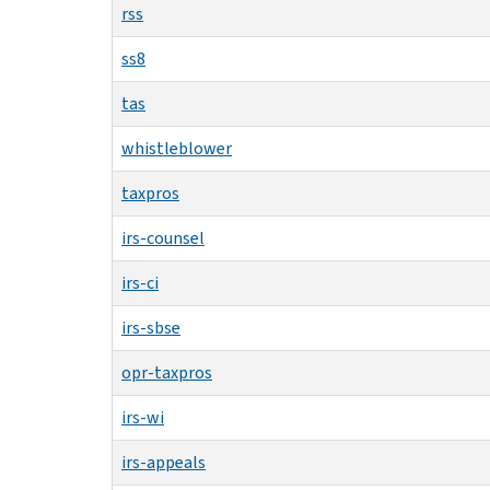
rss
ss8
tas
whistleblower
taxpros
irs-counsel
irs-ci
irs-sbse
opr-taxpros
irs-wi
irs-appeals