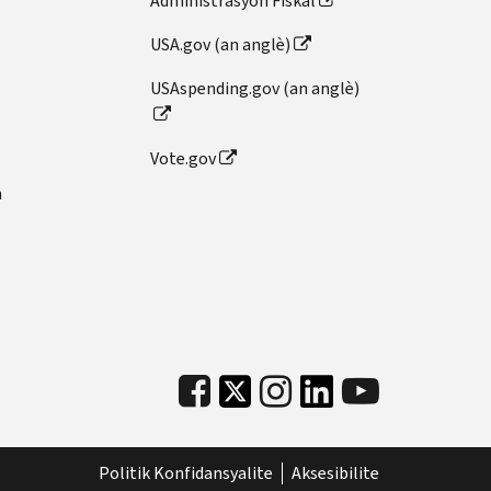
Administrasyon Fiskal
USA.gov (an anglè)
USAspending.gov (an anglè)
Vote.gov
n
Politik Konfidansyalite
Aksesibilite