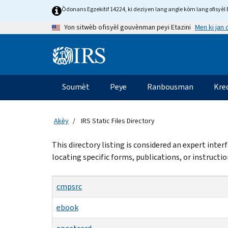
Skip
Òdonans Egzekitif 14224, ki deziyen lang angle kòm lang ofisyèl E
to
Men ki jan
Yon sitwèb ofisyèl gouvènman peyi Etazini
main
content
Information
Menu
Soumèt
Peye
Ranbousman
Kre
Navigasyon
prensipal
Akèy
IRS Static Files Directory
Beginning
This directory listing is considered an expert inte
of
locating specific forms, publications, or instructio
main
content
cmpsrc
ebook