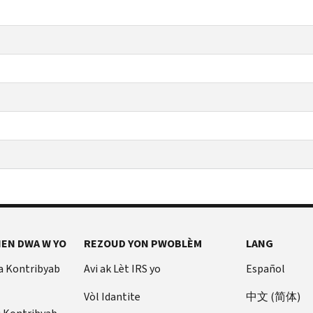
EN DWA W YO
REZOUD YON PWOBLÈM
LANG
a Kontribyab
Avi ak Lèt IRS yo
Español
Vòl Idantite
中文 (简体)