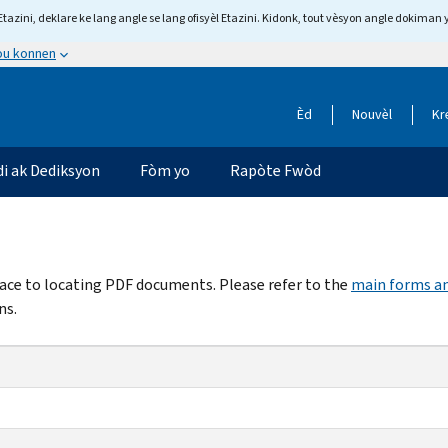
tazini, deklare ke lang angle se lang ofisyèl Etazini. Kidonk, tout vèsyon angle dokiman 
 ou konnen
Èd
Nouvèl
Kr
di ak Dediksyon
Fòm yo
Rapòte Fwòd
rface to locating PDF documents. Please refer to the
main forms an
ns.