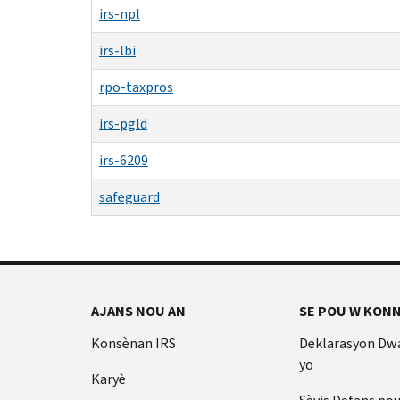
irs-npl
irs-lbi
rpo-taxpros
irs-pgld
irs-6209
safeguard
AJANS NOU AN
SE POU W KONN
Konsènan IRS
Deklarasyon Dw
yo
Karyè