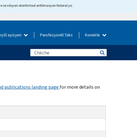
yo se vèsyon otorite tout enfòmasyon federal yo.
eyòl ayisyen
Pwofesyonèl Taks
Konekte
d publications landing page
for more details on