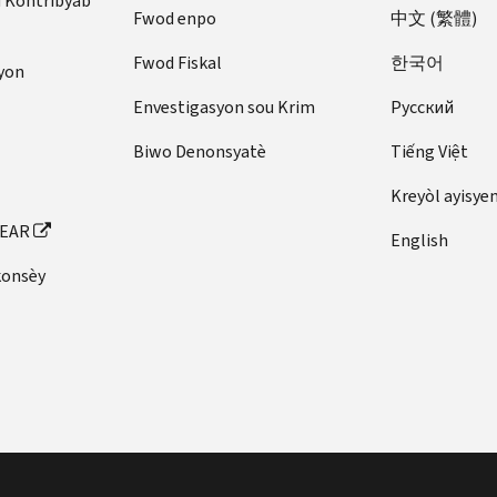
u Kontribyab
Fwod enpo
中文 (繁體)
Fwod Fiskal
한국어
yon
Envestigasyon sou Krim
Pусский
Biwo Denonsyatè
Tiếng Việt
Kreyòl ayisye
FEAR
English
konsèy