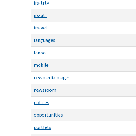
irs-trty
irs-utl
irs-wd
languages
lanoa
mobile
newmediaimages
newsroom
notices
opportunities
portlets