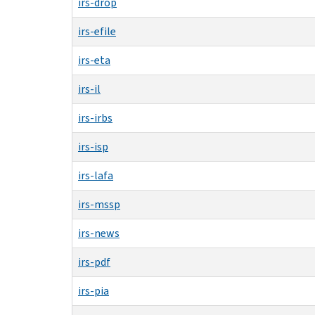
irs-drop
irs-efile
irs-eta
irs-il
irs-irbs
irs-isp
irs-lafa
irs-mssp
irs-news
irs-pdf
irs-pia