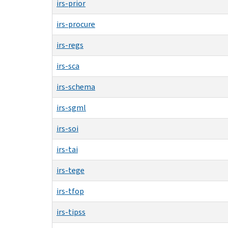
irs-prior
irs-procure
irs-regs
irs-sca
irs-schema
irs-sgml
irs-soi
irs-tai
irs-tege
irs-tfop
irs-tipss