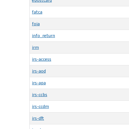
epostcard
fatca
foia
info_return
irm
irs-access
irs-aod
irs-apa
irs-ccbs
irs-ccdm
irs-dft