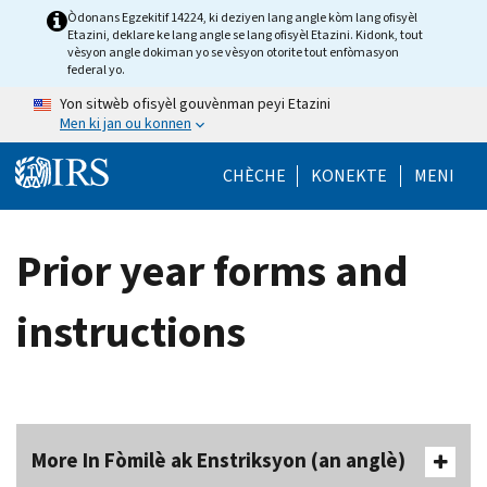
Skip to main content
Òdonans Egzekitif 14224, ki deziyen lang angle kòm lang ofisyèl
Etazini, deklare ke lang angle se lang ofisyèl Etazini. Kidonk, tout
vèsyon angle dokiman yo se vèsyon otorite tout enfòmasyon
federal yo.
Yon sitwèb ofisyèl gouvènman peyi Etazini
Men ki jan ou konnen
Help Menu Mob
CHÈCHE
KONEKTE
MENI
Prior year forms and
instructions
More In Fòmilè ak Enstriksyon (an anglè)