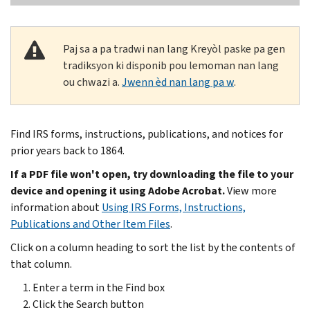
Paj sa a pa tradwi nan lang Kreyòl paske pa gen
tradiksyon ki disponib pou lemoman nan lang
ou chwazi a.
Jwenn èd nan lang pa w
.
Find IRS forms, instructions, publications, and notices for
prior years back to 1864.
If a PDF file won't open, try downloading the file to your
device and opening it using Adobe Acrobat.
View more
information about
Using IRS Forms, Instructions,
Publications and Other Item Files
.
Click on a column heading to sort the list by the contents of
that column.
Enter a term in the Find box
Click the Search button