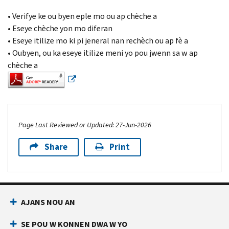
• Verifye ke ou byen eple mo ou ap chèche a
• Eseye chèche yon mo diferan
• Eseye itilize mo ki pi jeneral nan rechèch ou ap fè a
• Oubyen, ou ka eseye itilize meni yo pou jwenn sa w ap
chèche a
Page Last Reviewed or Updated: 27-Jun-2026
Share
Print
Footer Navigation
AJANS NOU AN
SE POU W KONNEN DWA W YO