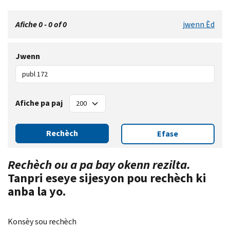
Afiche 0 - 0 of 0
jwenn Èd
Jwenn
Afiche pa paj
Rechèch
Efase
Rechèch ou a pa bay okenn rezilta.
Tanpri eseye sijesyon pou rechèch ki
anba la yo.
Konsèy sou rechèch