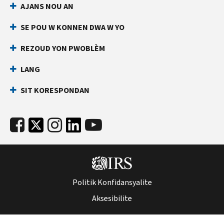
AJANS NOU AN
an
ki
dirèk
anpeche
SE POU W KONNEN DWA W YO
yon
Anvan
lòt
ou
REZOUD YON PWOBLÈM
rele
moun
LANG
ranpli
Kenbe
yon
enfòmasyon
SIT KORESPONDAN
deklarasyon
sa
enpo
yo
ak
pare:
nimewo
Nimewo
Sekirite
Sekirite
Sosyal
Sosyal
ou
(SSN)
(SSN)
Politik Konfidansyalite
oswa
oswa
nimewo
Aksesibilite
nimewo
idantifikasyon
idantifikasyon
kontribyab