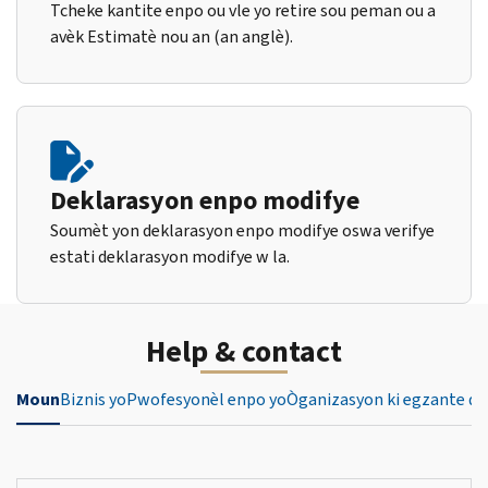
Tcheke kantite enpo ou vle yo retire sou peman ou a
avèk Estimatè nou an (an anglè).
Deklarasyon enpo modifye
Soumèt yon deklarasyon enpo modifye oswa verifye
estati deklarasyon modifye w la.
Help & contact
Moun
Biznis yo
Pwofesyonèl enpo yo
Òganizasyon ki egzante de