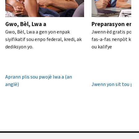
ou
pou
anglè)
.
an
rive
Konsènan
pèsòn
.
7è
Gwo, Bèl, Lwa a
Preparasyon enpo
transkripsyon
diswa
Rekipere
Gwo, Bèl, Lwa a gen yon enpak
Jwenn èd gratis pou 
yo
lè
oswa bay
siyifikatif sou enpo federal, kredi, ak
fas-a-fas nenpòt kote 
lokal.
yon
dediksyon yo.
ou kalifye
nouvo
Etazini:
IP
800-
PIN
829-
1040
Aprann plis sou pwojè lwa a (an
Yon
TTY/TDD:
anglè)
Jwenn yon sit tou pre
IP
800-
PIN
829-
se
4059
yon
Entènasyonal:
nimewo
Rele
sis
oswa
(6)
chat
chif