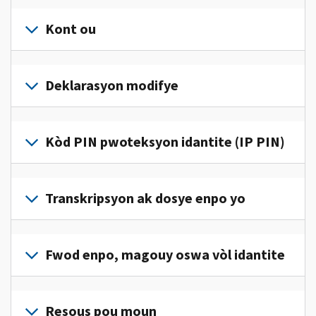
Kont ou
Konekte
oswa
Deklarasyon modifye
kreye
yon
Ranpli
kont
yon
Kòd PIN pwoteksyon idantite (IP PIN)
(an
deklarasyon
anglè)
pou
modifye
pou
Pou
jwenn
korije
jwenn
Transkripsyon ak dosye enpo yo
aksè
yon
yon
ak
erè
kòd
jere
Pou
sou
IP
enfòmasyon
wè
Fwod enpo, magouy oswa vòl idantite
deklarasyon
PIN,
enpo
dosye
enpo
konekte oswa
pèsonèl
enpo
w
Rapòte nou
kreye
ou
w
la.
(an
Resous pou moun
yon