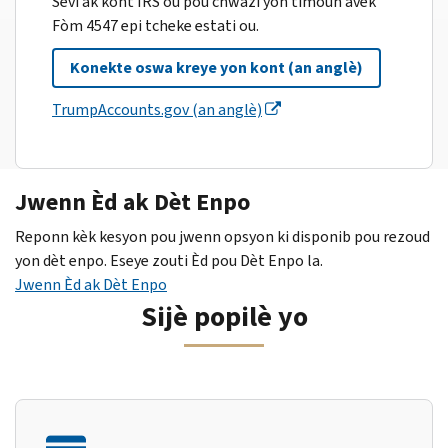
Sèvi ak kont IRS ou pou chwazi yon timoun avèk
Fòm 4547 epi tcheke estati ou.
Konekte oswa kreye yon kont (an anglè)
TrumpAccounts.gov (an anglè)
Jwenn Èd ak Dèt Enpo
Reponn kèk kesyon pou jwenn opsyon ki disponib pou rezoud
yon dèt enpo. Eseye zouti Èd pou Dèt Enpo la.
Jwenn Èd ak Dèt Enpo
Sijè popilè yo