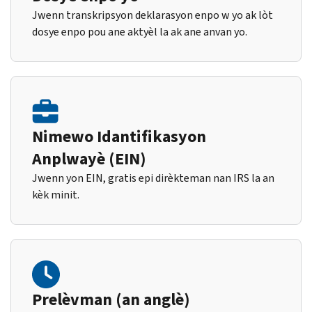
Jwenn transkripsyon deklarasyon enpo w yo ak lòt
dosye enpo pou ane aktyèl la ak ane anvan yo.
Nimewo Idantifikasyon
Anplwayè (EIN)
Jwenn yon EIN, gratis epi dirèkteman nan IRS la an
kèk minit.
Prelèvman (an anglè)