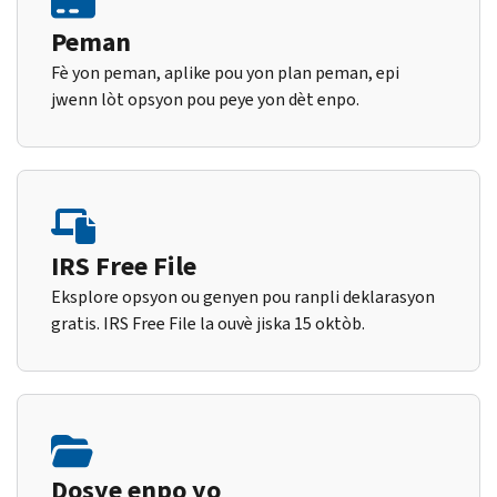
Peman
Fè yon peman, aplike pou yon plan peman, epi
jwenn lòt opsyon pou peye yon dèt enpo.
IRS Free File
Eksplore opsyon ou genyen pou ranpli deklarasyon
gratis. IRS Free File la ouvè jiska 15 oktòb.
Dosye enpo yo