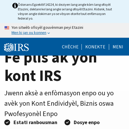
Home
Skip
Òdonans Egzekitif 14224, ki deziyen lang angle kòm lang ofisyèl
Etazini, deklare ke lang angle se lang ofisyèl Etazini. Kidonk, tout
to
Page
vèsyon angle dokiman yo se vèsyon otorite tout enfòmasyon
main
federal yo.
content
Yon sitwèb ofisyèl gouvènman peyi Etazini
Men ki jan ou konnen
CHÈCHE
KONEKTE
MENI
Fè plis ak yon
kont IRS
Jwenn aksè a enfòmasyon enpo ou yo
avèk yon Kont Endividyèl, Biznis oswa
Pwofesyonèl Enpo
Estati ranbousman
Dosye enpo