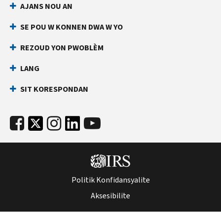
AJANS NOU AN
an
ki
dirèk
anpeche
SE POU W KONNEN DWA W YO
yon
Anvan
lòt
ou
REZOUD YON PWOBLÈM
rele
moun
LANG
ranpli
Kenbe
yon
enfòmasyon
SIT KORESPONDAN
deklarasyon
sa
enpo
yo
ak
pare:
nimewo
Nimewo
Sekirite
Sekirite
Sosyal
Sosyal
ou
(SSN)
(SSN)
Politik Konfidansyalite
oswa
oswa
nimewo
Aksesibilite
nimewo
idantifikasyon
idantifikasyon
kontribyab