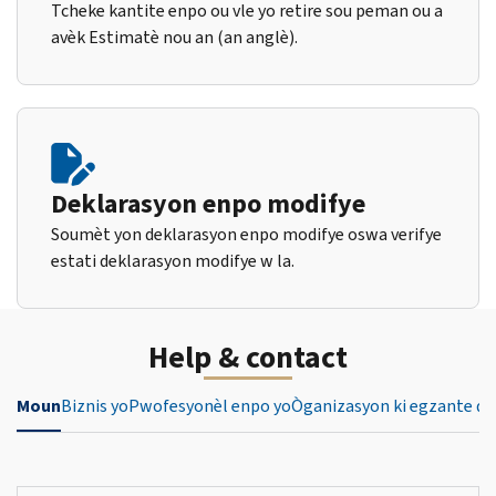
Tcheke kantite enpo ou vle yo retire sou peman ou a
avèk Estimatè nou an (an anglè).
Deklarasyon enpo modifye
Soumèt yon deklarasyon enpo modifye oswa verifye
estati deklarasyon modifye w la.
Help & contact
Moun
Biznis yo
Pwofesyonèl enpo yo
Òganizasyon ki egzante de