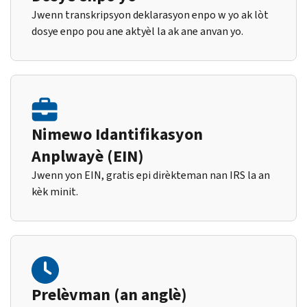
Jwenn transkripsyon deklarasyon enpo w yo ak lòt
dosye enpo pou ane aktyèl la ak ane anvan yo.
Nimewo Idantifikasyon
Anplwayè (EIN)
Jwenn yon EIN, gratis epi dirèkteman nan IRS la an
kèk minit.
Prelèvman (an anglè)