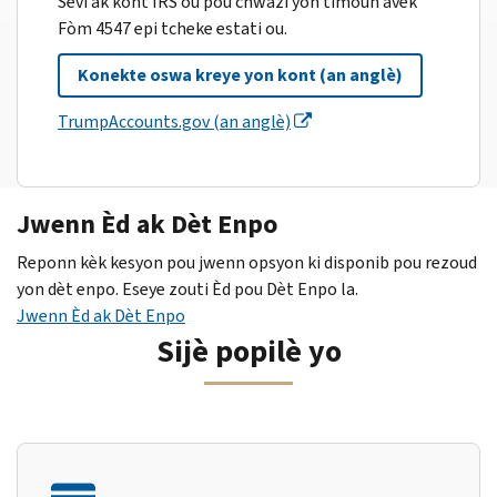
Sèvi ak kont IRS ou pou chwazi yon timoun avèk
Fòm 4547 epi tcheke estati ou.
Konekte oswa kreye yon kont (an anglè)
TrumpAccounts.gov (an anglè)
Jwenn Èd ak Dèt Enpo
Reponn kèk kesyon pou jwenn opsyon ki disponib pou rezoud
yon dèt enpo. Eseye zouti Èd pou Dèt Enpo la.
Jwenn Èd ak Dèt Enpo
Sijè popilè yo