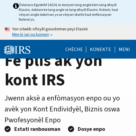
Home
Skip
Òdonans Egzekitif 14224, ki deziyen lang angle kòm lang ofisyèl
Etazini, deklare ke lang angle se lang ofisyèl Etazini. Kidonk, tout
to
Page
vèsyon angle dokiman yo se vèsyon otorite tout enfòmasyon
main
federal yo.
content
Yon sitwèb ofisyèl gouvènman peyi Etazini
Men ki jan ou konnen
CHÈCHE
KONEKTE
MENI
Fè plis ak yon
kont IRS
Jwenn aksè a enfòmasyon enpo ou yo
avèk yon Kont Endividyèl, Biznis oswa
Pwofesyonèl Enpo
Estati ranbousman
Dosye enpo