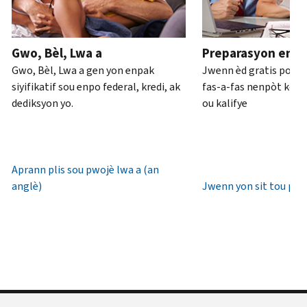
ou
pou
anglè)
.
an
rive
Konsènan
pèsòn
.
7è
Gwo, Bèl, Lwa a
Preparasyon enpo
transkripsyon
diswa
Rekipere
Gwo, Bèl, Lwa a gen yon enpak
Jwenn èd gratis pou 
yo
lè
oswa bay
siyifikatif sou enpo federal, kredi, ak
fas-a-fas nenpòt kote 
lokal.
yon
dediksyon yo.
ou kalifye
nouvo
Etazini:
IP
800-
PIN
829-
1040
Aprann plis sou pwojè lwa a (an
Yon
TTY/TDD:
anglè)
Jwenn yon sit tou pre
IP
800-
PIN
829-
se
4059
yon
Entènasyonal:
nimewo
Rele
sis
oswa
(6)
chat
chif