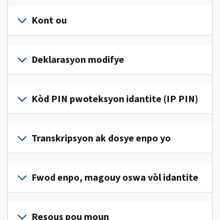
Kont ou
Konekte
oswa
Deklarasyon modifye
kreye
yon
Ranpli
kont
yon
Kòd PIN pwoteksyon idantite (IP PIN)
(an
deklarasyon
anglè)
pou
modifye
pou
Pou
jwenn
korije
jwenn
Transkripsyon ak dosye enpo yo
aksè
yon
yon
ak
erè
kòd
jere
Pou
sou
IP
enfòmasyon
wè
Fwod enpo, magouy oswa vòl idantite
deklarasyon
PIN,
enpo
dosye
enpo
konekte oswa
pèsonèl
enpo
w
Rapòte nou
kreye
ou
w
la.
(an
Resous pou moun
yon