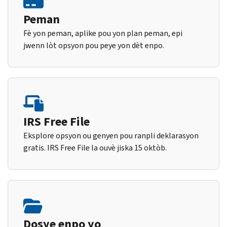
Peman
Fè yon peman, aplike pou yon plan peman, epi
jwenn lòt opsyon pou peye yon dèt enpo.
IRS Free File
Eksplore opsyon ou genyen pou ranpli deklarasyon
gratis. IRS Free File la ouvè jiska 15 oktòb.
Dosye enpo yo