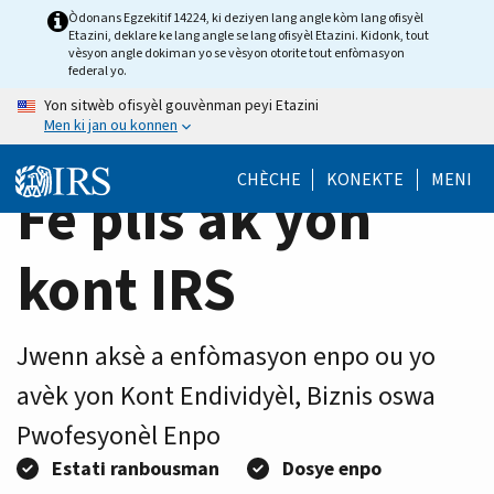
Home
Skip
Òdonans Egzekitif 14224, ki deziyen lang angle kòm lang ofisyèl
Etazini, deklare ke lang angle se lang ofisyèl Etazini. Kidonk, tout
to
Page
vèsyon angle dokiman yo se vèsyon otorite tout enfòmasyon
main
federal yo.
content
Yon sitwèb ofisyèl gouvènman peyi Etazini
Men ki jan ou konnen
CHÈCHE
KONEKTE
MENI
Fè plis ak yon
kont IRS
Jwenn aksè a enfòmasyon enpo ou yo
avèk yon Kont Endividyèl, Biznis oswa
Pwofesyonèl Enpo
Estati ranbousman
Dosye enpo