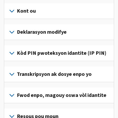
Kont ou
Konekte
oswa
Deklarasyon modifye
kreye
yon
Ranpli
kont
yon
Kòd PIN pwoteksyon idantite (IP PIN)
(an
deklarasyon
anglè)
pou
modifye
pou
Pou
jwenn
korije
jwenn
Transkripsyon ak dosye enpo yo
aksè
yon
yon
ak
erè
kòd
jere
Pou
sou
IP
enfòmasyon
wè
Fwod enpo, magouy oswa vòl idantite
deklarasyon
PIN,
enpo
dosye
enpo
konekte oswa
pèsonèl
enpo
w
Rapòte nou
kreye
ou
w
la.
(an
Resous pou moun
yon