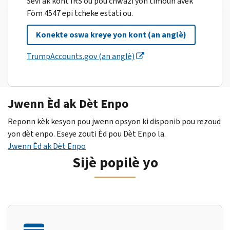
Sèvi ak kont IRS ou pou chwazi yon timoun avèk
Fòm 4547 epi tcheke estati ou.
Konekte oswa kreye yon kont (an anglè)
TrumpAccounts.gov (an anglè)
Jwenn Èd ak Dèt Enpo
Reponn kèk kesyon pou jwenn opsyon ki disponib pou rezoud
yon dèt enpo. Eseye zouti Èd pou Dèt Enpo la.
Jwenn Èd ak Dèt Enpo
Sijè popilè yo