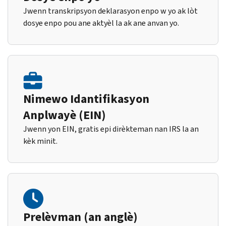
Jwenn transkripsyon deklarasyon enpo w yo ak lòt
dosye enpo pou ane aktyèl la ak ane anvan yo.
Nimewo Idantifikasyon
Anplwayè (EIN)
Jwenn yon EIN, gratis epi dirèkteman nan IRS la an
kèk minit.
Prelèvman (an anglè)