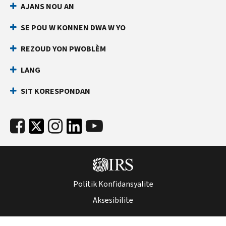
AJANS NOU AN
an
ki
dirèk
anpeche
SE POU W KONNEN DWA W YO
yon
Anvan
lòt
ou
REZOUD YON PWOBLÈM
rele
moun
LANG
ranpli
Kenbe
yon
enfòmasyon
SIT KORESPONDAN
deklarasyon
sa
enpo
yo
ak
pare:
nimewo
Nimewo
Sekirite
Sekirite
Sosyal
Sosyal
ou
(SSN)
(SSN)
Politik Konfidansyalite
oswa
oswa
nimewo
Aksesibilite
nimewo
idantifikasyon
idantifikasyon
kontribyab