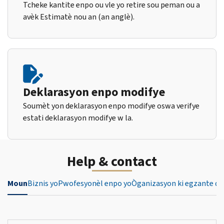
Tcheke kantite enpo ou vle yo retire sou peman ou a
avèk Estimatè nou an (an anglè).
Deklarasyon enpo modifye
Soumèt yon deklarasyon enpo modifye oswa verifye
estati deklarasyon modifye w la.
Help & contact
Moun
Biznis yo
Pwofesyonèl enpo yo
Òganizasyon ki egzante de