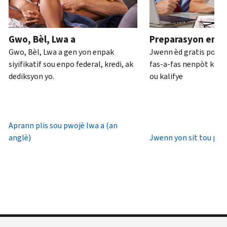
ou
pou
anglè)
.
an
rive
Konsènan
pèsòn
.
7è
Gwo, Bèl, Lwa a
Preparasyon enpo
transkripsyon
diswa
Rekipere
Gwo, Bèl, Lwa a gen yon enpak
Jwenn èd gratis pou 
yo
lè
oswa bay
siyifikatif sou enpo federal, kredi, ak
fas-a-fas nenpòt kote 
lokal.
yon
dediksyon yo.
ou kalifye
nouvo
Etazini:
IP
800-
PIN
829-
1040
Aprann plis sou pwojè lwa a (an
Yon
TTY/TDD:
anglè)
Jwenn yon sit tou pre
IP
800-
PIN
829-
se
4059
yon
Entènasyonal:
nimewo
Rele
sis
oswa
(6)
chat
chif