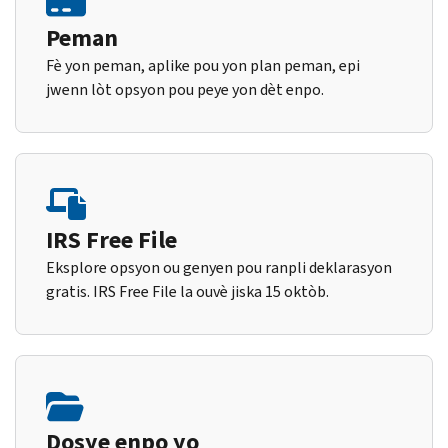
Peman
Fè yon peman, aplike pou yon plan peman, epi
jwenn lòt opsyon pou peye yon dèt enpo.
IRS Free File
Eksplore opsyon ou genyen pou ranpli deklarasyon
gratis. IRS Free File la ouvè jiska 15 oktòb.
Dosye enpo yo