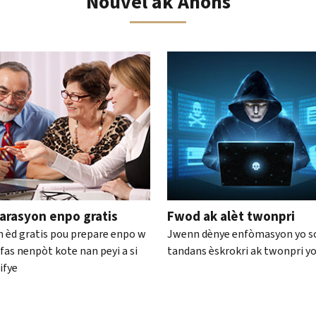
Nouvèl ak Anons
 sou katalòg entèyaktif la
arasyon enpo gratis
Fwod ak alèt twonpri
 èd gratis pou prepare enpo w
Jwenn dènye enfòmasyon yo s
fas nenpòt kote nan peyi a si
tandans èskrokri ak twonpri y
ifye