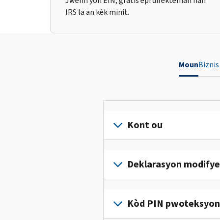
Jwenn yon EIN, gratis epi dirèkteman nan
IRS la an kèk minit.
Moun
Biznis
Kont ou
Konekte
oswa
Deklarasyon modifye
kreye
yon
Ranpli
kont
yon
Kòd PIN pwoteksyon i
(an
deklarasyon