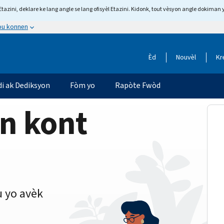
tazini, deklare ke lang angle se lang ofisyèl Etazini. Kidonk, tout vèsyon angle dokiman 
 ou konnen
Èd
Nouvèl
Kr
di ak Dediksyon
Fòm yo
Rapòte Fwòd
on kont
 yo avèk