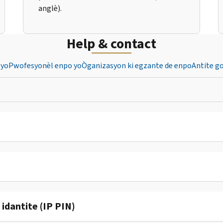
anglè).
Help & contact
 yo
Pwofesyonèl enpo yo
Òganizasyon ki egzante de enpo
Antite g
dantite (IP PIN)