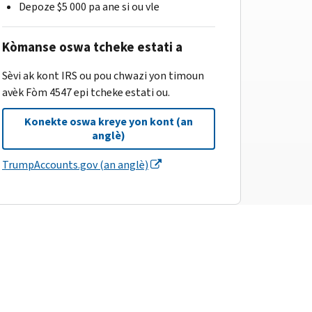
Depoze $5 000 pa ane si ou vle
Kòmanse oswa tcheke estati a
Sèvi ak kont IRS ou pou chwazi yon timoun
avèk Fòm 4547 epi tcheke estati ou.
Konekte oswa kreye yon kont (an
anglè)
TrumpAccounts.gov (an anglè)