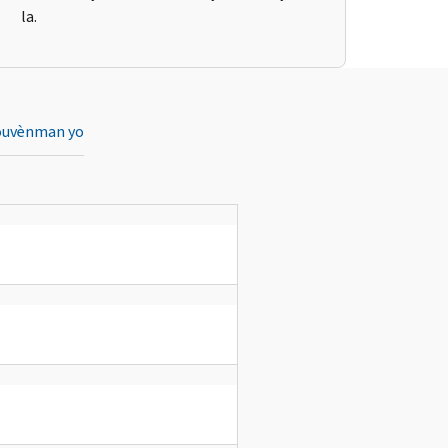
la.
ouvènman yo