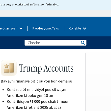
yo se vèsyon otorite tout enfòmasyon federal yo.
eyòl ayisyen
Pwofesyonèl Taks
Konekte
Bay avni finansye pitit ou yon bon demaraj
Kont retrèt endividyèl pou sitwayen
Ameriken ki poko gen 18 an
Kontribisyon $1 000 pou chak timoun
Ameriken ki fèt ant 2025 ak 2028