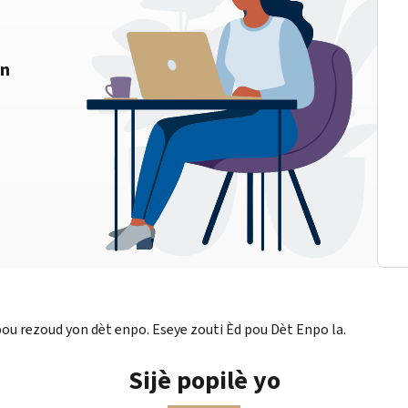
on
u rezoud yon dèt enpo. Eseye zouti Èd pou Dèt Enpo la.
Sijè popilè yo