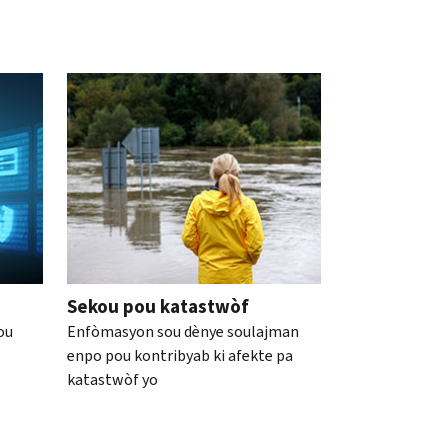
Sekou pou katastwòf
ou
Enfòmasyon sou dènye soulajman
o
enpo pou kontribyab ki afekte pa
katastwòf yo