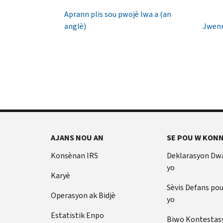
1040
Yon
Aprann plis sou pwojè lwa a (an
TTY/TDD:
IP
anglè)
Jwenn
800-
PIN
829-
se
4059
yon
Entènasyonal:
nimewo
Rele
sis
oswa
(6)
chat
chif
an
ki
dirèk
anpeche
AJANS NOU AN
SE POU W KONN
yon
Anvan
lòt
ou
Konsènan IRS
Deklarasyon Dw
rele
moun
yo
Karyè
ranpli
Kenbe
yon
Sèvis Defans po
enfòmasyon
Operasyon ak Bidjè
deklarasyon
yo
sa
enpo
yo
Estatistik Enpo
Biwo Kontestas