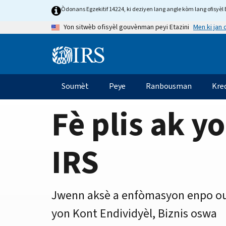
Home
Skip
Òdonans Egzekitif 14224, ki deziyen lang angle kòm lang ofisyèl E
to
Page
Men ki jan
Yon sitwèb ofisyèl gouvènman peyi Etazini
main
content
Information
Menu
Soumèt
Peye
Ranbousman
Kre
Navigasyon
prensipal
Fè plis ak y
IRS
Jwenn aksè a enfòmasyon enpo ou
yon Kont Endividyèl, Biznis oswa