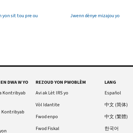
 yon sit tou pre ou
Jwenn dènye mizajou yo
EN DWA W YO
REZOUD YON PWOBLÈM
LANG
a Kontribyab
Avi ak Lèt IRS yo
Español
Vòl Idantite
中文 (简体)
u Kontribyab
Fwod enpo
中文 (繁體)
Fwod Fiskal
한국어
yon