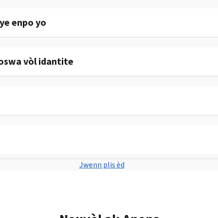
sye enpo yo
swa vòl idantite
Jwenn plis èd