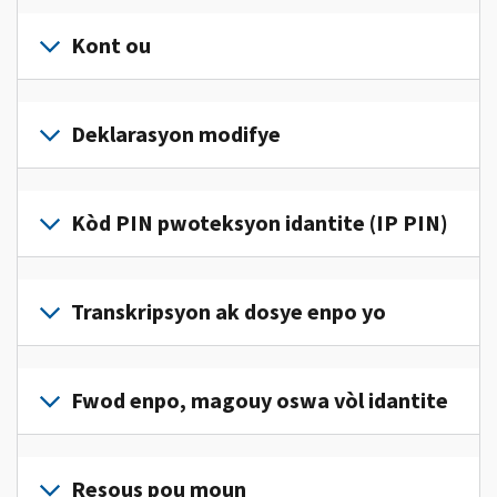
Kont ou
Konekte
oswa
Deklarasyon modifye
kreye
yon
Ranpli
kont
yon
Kòd PIN pwoteksyon idantite (IP PIN)
(an
deklarasyon
anglè)
pou
modifye
pou
Pou
jwenn
korije
jwenn
Transkripsyon ak dosye enpo yo
aksè
yon
yon
ak
erè
kòd
jere
Pou
sou
IP
enfòmasyon
wè
Fwod enpo, magouy oswa vòl idantite
deklarasyon
PIN,
enpo
dosye
enpo
konekte oswa
pèsonèl
enpo
w
Rapòte nou
kreye
ou
w
la.
(an
Resous pou moun
yon