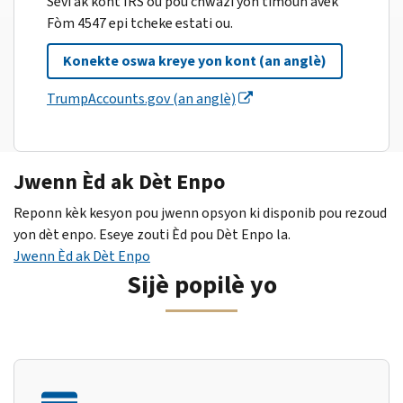
Sèvi ak kont IRS ou pou chwazi yon timoun avèk
Fòm 4547 epi tcheke estati ou.
Konekte oswa kreye yon kont (an anglè)
TrumpAccounts.gov (an anglè)
Jwenn Èd ak Dèt Enpo
Reponn kèk kesyon pou jwenn opsyon ki disponib pou rezoud
yon dèt enpo. Eseye zouti Èd pou Dèt Enpo la.
Jwenn Èd ak Dèt Enpo
Sijè popilè yo