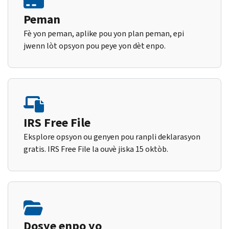
Peman
Fè yon peman, aplike pou yon plan peman, epi
jwenn lòt opsyon pou peye yon dèt enpo.
IRS Free File
Eksplore opsyon ou genyen pou ranpli deklarasyon
gratis. IRS Free File la ouvè jiska 15 oktòb.
Dosye enpo yo