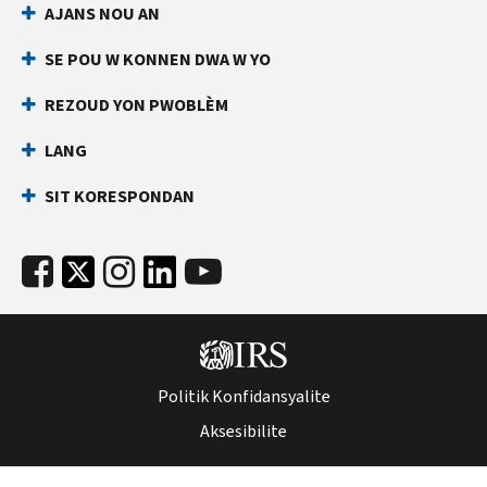
AJANS NOU AN
an
ki
dirèk
anpeche
SE POU W KONNEN DWA W YO
yon
Anvan
lòt
ou
REZOUD YON PWOBLÈM
rele
moun
LANG
ranpli
Kenbe
yon
enfòmasyon
SIT KORESPONDAN
deklarasyon
sa
enpo
yo
ak
pare:
nimewo
Nimewo
Sekirite
Sekirite
Sosyal
Sosyal
ou
(SSN)
(SSN)
Politik Konfidansyalite
oswa
oswa
nimewo
Aksesibilite
nimewo
idantifikasyon
idantifikasyon
kontribyab