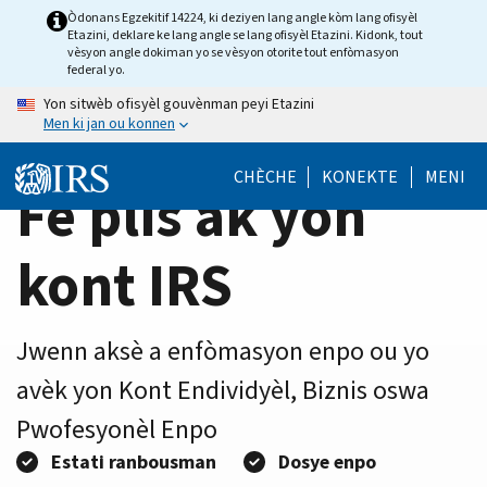
Home
Skip
Òdonans Egzekitif 14224, ki deziyen lang angle kòm lang ofisyèl
Etazini, deklare ke lang angle se lang ofisyèl Etazini. Kidonk, tout
to
Page
vèsyon angle dokiman yo se vèsyon otorite tout enfòmasyon
main
federal yo.
content
Yon sitwèb ofisyèl gouvènman peyi Etazini
Men ki jan ou konnen
CHÈCHE
KONEKTE
MENI
Fè plis ak yon
kont IRS
Jwenn aksè a enfòmasyon enpo ou yo
avèk yon Kont Endividyèl, Biznis oswa
Pwofesyonèl Enpo
Estati ranbousman
Dosye enpo