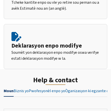
Tcheke kantite enpo ou vle yo retire sou peman ou a
avèk Estimatè nou an (an anglè).
Deklarasyon enpo modifye
Soumèt yon deklarasyon enpo modifye oswa verifye
estati deklarasyon modifye w la.
Help & contact
Moun
Biznis yo
Pwofesyonèl enpo yo
Òganizasyon ki egzante de