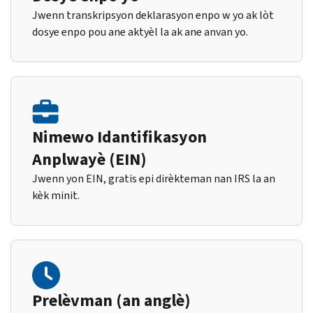
Jwenn transkripsyon deklarasyon enpo w yo ak lòt
dosye enpo pou ane aktyèl la ak ane anvan yo.
Nimewo Idantifikasyon
Anplwayè (EIN)
Jwenn yon EIN, gratis epi dirèkteman nan IRS la an
kèk minit.
Prelèvman (an anglè)