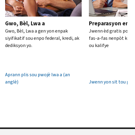
ou
pou
anglè)
.
an
rive
Konsènan
pèsòn
.
7è
Gwo, Bèl, Lwa a
Preparasyon enpo
transkripsyon
diswa
Rekipere
Gwo, Bèl, Lwa a gen yon enpak
Jwenn èd gratis pou 
yo
lè
oswa bay
siyifikatif sou enpo federal, kredi, ak
fas-a-fas nenpòt kote 
lokal.
yon
dediksyon yo.
ou kalifye
nouvo
Etazini:
IP
800-
PIN
829-
1040
Aprann plis sou pwojè lwa a (an
Yon
TTY/TDD:
anglè)
Jwenn yon sit tou pre
IP
800-
PIN
829-
se
4059
yon
Entènasyonal:
nimewo
Rele
sis
oswa
(6)
chat
chif