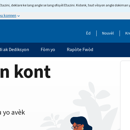
tazini, deklare ke lang angle se lang ofisyèl Etazini. Kidonk, tout vèsyon angle dokiman 
 ou konnen
Èd
Nouvèl
Kr
di ak Dediksyon
Fòm yo
Rapòte Fwòd
on kont
 yo avèk