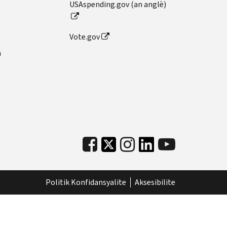
USAspending.gov (an anglè)
Vote.gov
n
Politik Konfidansyalite
Aksesibilite