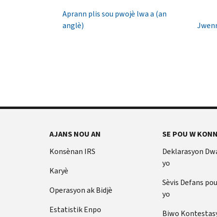
1040
Yon
Aprann plis sou pwojè lwa a (an
TTY/TDD:
IP
anglè)
Jwenn
800-
PIN
829-
se
4059
yon
Entènasyonal:
nimewo
Rele
sis
oswa
(6)
chat
chif
an
ki
dirèk
anpeche
AJANS NOU AN
SE POU W KONN
yon
Anvan
lòt
ou
Konsènan IRS
Deklarasyon Dw
rele
moun
yo
Karyè
ranpli
Kenbe
yon
Sèvis Defans po
enfòmasyon
Operasyon ak Bidjè
deklarasyon
yo
sa
enpo
yo
Estatistik Enpo
Biwo Kontestas