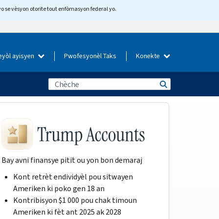
yo se vèsyon otorite tout enfòmasyon federal yo.
eyòl ayisyen
Pwofesyonèl Taks
Konekte
Bay avni finansye pitit ou yon bon demaraj
Kont retrèt endividyèl pou sitwayen
Ameriken ki poko gen 18 an
Kontribisyon $1 000 pou chak timoun
Ameriken ki fèt ant 2025 ak 2028