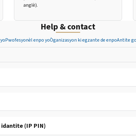
anglè).
Help & contact
 yo
Pwofesyonèl enpo yo
Òganizasyon ki egzante de enpo
Antite g
dantite (IP PIN)