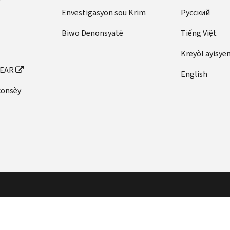
Envestigasyon sou Krim
Pусский
Biwo Denonsyatè
Tiếng Việt
Kreyòl ayisye
FEAR
English
konsèy