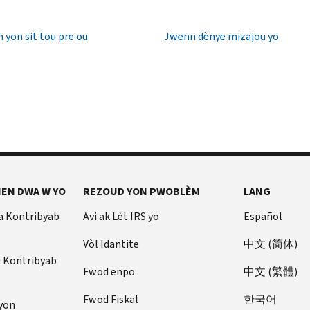
 yon sit tou pre ou
Jwenn dènye mizajou yo
EN DWA W YO
REZOUD YON PWOBLÈM
LANG
a Kontribyab
Avi ak Lèt IRS yo
Español
Vòl Idantite
中文 (简体)
u Kontribyab
Fwod enpo
中文 (繁體)
Fwod Fiskal
한국어
yon