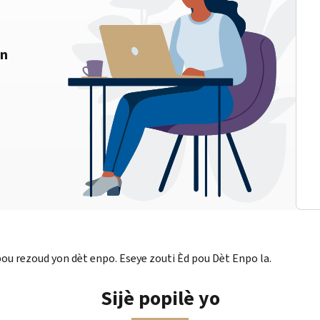
on
u rezoud yon dèt enpo. Eseye zouti Èd pou Dèt Enpo la.
Sijè popilè yo