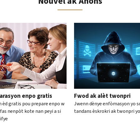
Nouvèl ak Anons
 sou katalòg entèyaktif la
arasyon enpo gratis
Fwod ak alèt twonpri
 èd gratis pou prepare enpo w
Jwenn dènye enfòmasyon yo s
fas nenpòt kote nan peyi a si
tandans èskrokri ak twonpri y
ifye