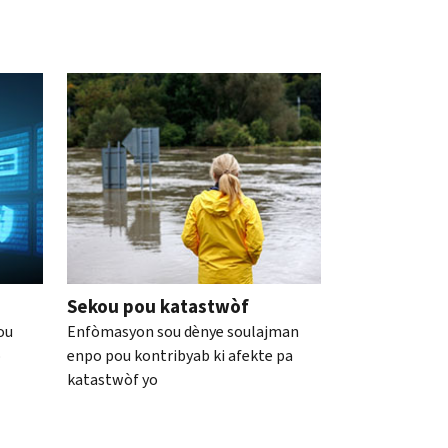
Sekou pou katastwòf
ou
Enfòmasyon sou dènye soulajman
o
enpo pou kontribyab ki afekte pa
katastwòf yo