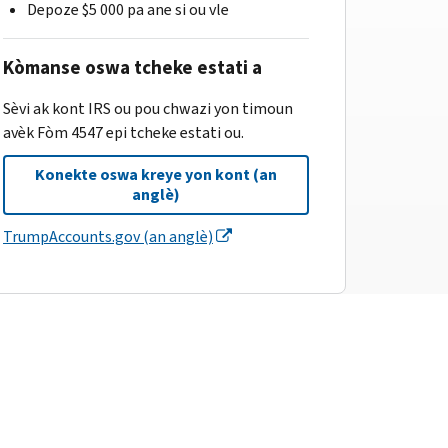
Depoze $5 000 pa ane si ou vle
Kòmanse oswa tcheke estati a
Sèvi ak kont IRS ou pou chwazi yon timoun
avèk Fòm 4547 epi tcheke estati ou.
Konekte oswa kreye yon kont (an
anglè)
TrumpAccounts.gov (an anglè)