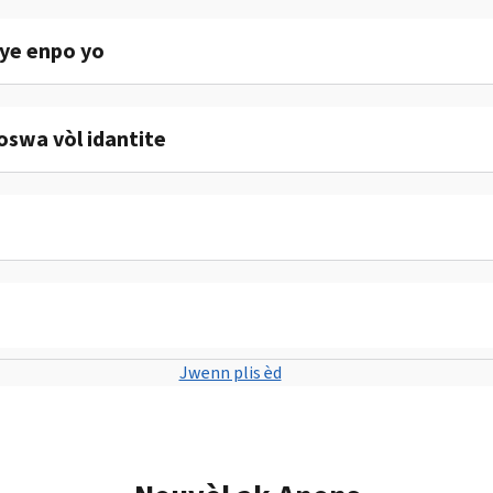
sye enpo yo
swa vòl idantite
Jwenn plis èd