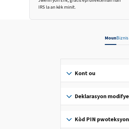
Jwenn yon EIN, gratis epi dirèkteman nan
IRS la an kèk minit.
Moun
Biznis
Kont ou
Konekte
oswa
Deklarasyon modifye
kreye
yon
Ranpli
kont
yon
Kòd PIN pwoteksyon i
(an
deklarasyon