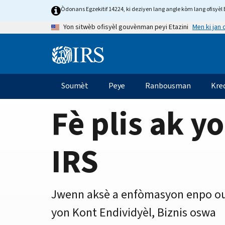
Home
Skip
Òdonans Egzekitif 14224, ki deziyen lang angle kòm lang ofisyèl E
to
Page
Men ki jan
Yon sitwèb ofisyèl gouvènman peyi Etazini
main
content
Information
Menu
Soumèt
Peye
Ranbousman
Kre
Navigasyon
prensipal
Fè plis ak y
IRS
Jwenn aksè a enfòmasyon enpo ou
yon Kont Endividyèl, Biznis oswa