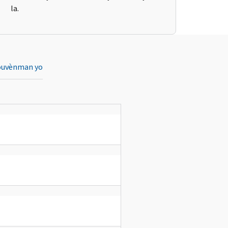
la.
ouvènman yo