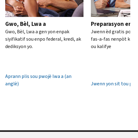
ou
pou
anglè)
.
an
rive
Konsènan
pèsòn
.
7è
Gwo, Bèl, Lwa a
Preparasyon enpo
transkripsyon
diswa
Rekipere
Gwo, Bèl, Lwa a gen yon enpak
Jwenn èd gratis pou 
yo
lè
oswa bay
siyifikatif sou enpo federal, kredi, ak
fas-a-fas nenpòt kote 
lokal.
yon
dediksyon yo.
ou kalifye
nouvo
Etazini:
IP
800-
PIN
829-
1040
Aprann plis sou pwojè lwa a (an
Yon
TTY/TDD:
anglè)
Jwenn yon sit tou pre
IP
800-
PIN
829-
se
4059
yon
Entènasyonal:
nimewo
Rele
sis
oswa
(6)
chat
chif