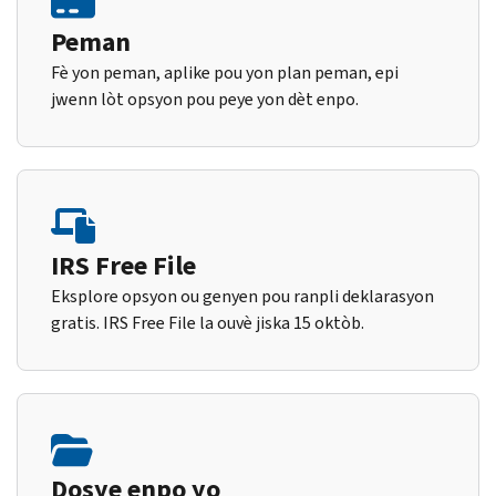
Peman
Fè yon peman, aplike pou yon plan peman, epi
jwenn lòt opsyon pou peye yon dèt enpo.
IRS Free File
Eksplore opsyon ou genyen pou ranpli deklarasyon
gratis. IRS Free File la ouvè jiska 15 oktòb.
Dosye enpo yo