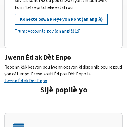
Sèvi ak kont IRS ou pou chwazi yon timoun avèk
Fòm 4547 epi tcheke estati ou.
Konekte oswa kreye yon kont (an anglè)
TrumpAccounts.gov (an anglè)
Jwenn Èd ak Dèt Enpo
Reponn kèk kesyon pou jwenn opsyon ki disponib pou rezoud
yon dèt enpo. Eseye zouti Èd pou Dèt Enpo la.
Jwenn Èd ak Dèt Enpo
Sijè popilè yo