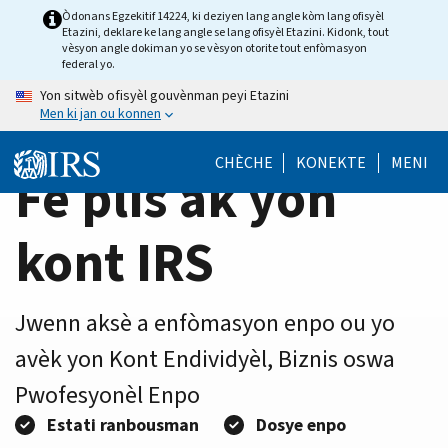
Home
Skip
Òdonans Egzekitif 14224, ki deziyen lang angle kòm lang ofisyèl
Etazini, deklare ke lang angle se lang ofisyèl Etazini. Kidonk, tout
to
Page
vèsyon angle dokiman yo se vèsyon otorite tout enfòmasyon
main
federal yo.
content
Yon sitwèb ofisyèl gouvènman peyi Etazini
Men ki jan ou konnen
CHÈCHE
KONEKTE
MENI
Fè plis ak yon
kont IRS
Jwenn aksè a enfòmasyon enpo ou yo
avèk yon Kont Endividyèl, Biznis oswa
Pwofesyonèl Enpo
Estati ranbousman
Dosye enpo