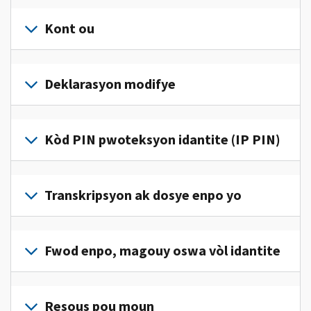
Kont ou
Konekte
oswa
Deklarasyon modifye
kreye
yon
Ranpli
kont
yon
Kòd PIN pwoteksyon idantite (IP PIN)
(an
deklarasyon
anglè)
pou
modifye
pou
Pou
jwenn
korije
jwenn
Transkripsyon ak dosye enpo yo
aksè
yon
yon
ak
erè
kòd
jere
Pou
sou
IP
enfòmasyon
wè
Fwod enpo, magouy oswa vòl idantite
deklarasyon
PIN,
enpo
dosye
enpo
konekte oswa
pèsonèl
enpo
w
Rapòte nou
kreye
ou
w
la.
(an
Resous pou moun
yon