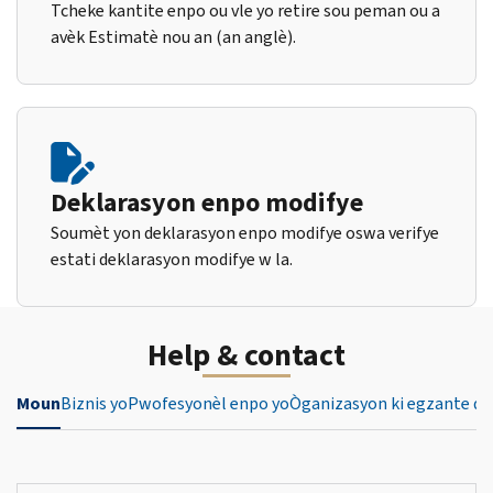
Tcheke kantite enpo ou vle yo retire sou peman ou a
avèk Estimatè nou an (an anglè).
Deklarasyon enpo modifye
Soumèt yon deklarasyon enpo modifye oswa verifye
estati deklarasyon modifye w la.
Help & contact
Moun
Biznis yo
Pwofesyonèl enpo yo
Òganizasyon ki egzante de