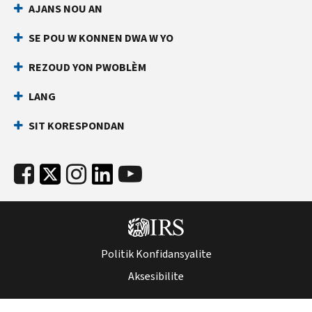
AJANS NOU AN
an
ki
dirèk
anpeche
SE POU W KONNEN DWA W YO
yon
Anvan
lòt
ou
REZOUD YON PWOBLÈM
rele
moun
LANG
ranpli
Kenbe
yon
enfòmasyon
SIT KORESPONDAN
deklarasyon
sa
enpo
yo
ak
pare:
nimewo
Nimewo
Sekirite
Sekirite
Sosyal
Sosyal
ou
(SSN)
(SSN)
Politik Konfidansyalite
oswa
oswa
nimewo
Aksesibilite
nimewo
idantifikasyon
idantifikasyon
kontribyab