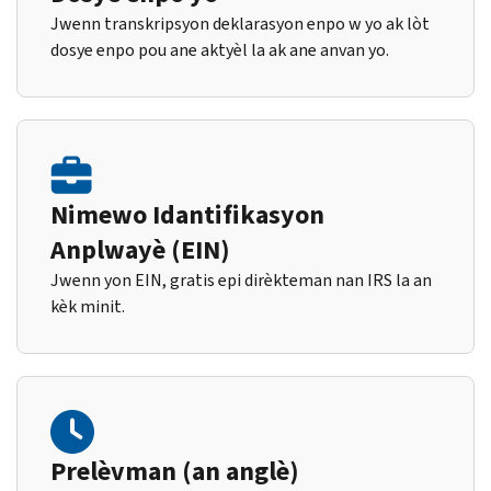
Jwenn transkripsyon deklarasyon enpo w yo ak lòt
dosye enpo pou ane aktyèl la ak ane anvan yo.
Nimewo Idantifikasyon
Anplwayè (EIN)
Jwenn yon EIN, gratis epi dirèkteman nan IRS la an
kèk minit.
Prelèvman (an anglè)