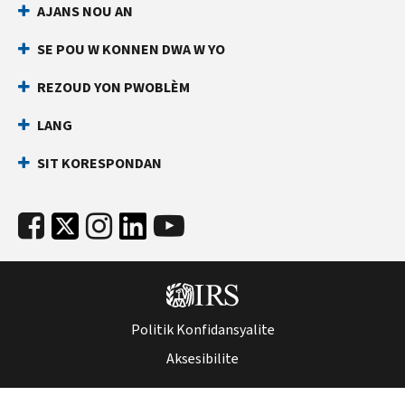
AJANS NOU AN
an
ki
dirèk
anpeche
SE POU W KONNEN DWA W YO
yon
Anvan
lòt
ou
REZOUD YON PWOBLÈM
rele
moun
LANG
ranpli
Kenbe
yon
enfòmasyon
SIT KORESPONDAN
deklarasyon
sa
enpo
yo
ak
pare:
nimewo
Nimewo
Sekirite
Sekirite
Sosyal
Sosyal
ou
(SSN)
(SSN)
Politik Konfidansyalite
oswa
oswa
nimewo
Aksesibilite
nimewo
idantifikasyon
idantifikasyon
kontribyab