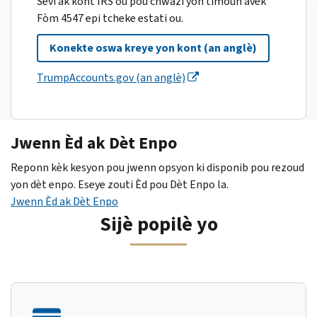
Sèvi ak kont IRS ou pou chwazi yon timoun avèk
Fòm 4547 epi tcheke estati ou.
Konekte oswa kreye yon kont (an anglè)
TrumpAccounts.gov (an anglè)
Jwenn Èd ak Dèt Enpo
Reponn kèk kesyon pou jwenn opsyon ki disponib pou rezoud
yon dèt enpo. Eseye zouti Èd pou Dèt Enpo la.
Jwenn Èd ak Dèt Enpo
Sijè popilè yo