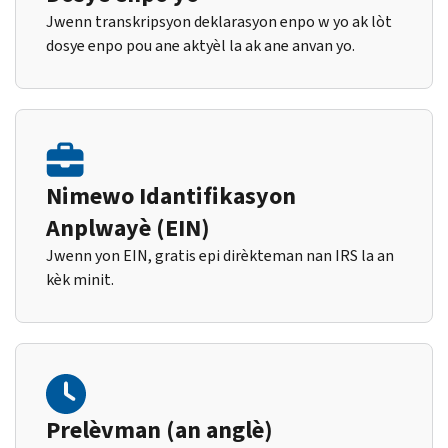
Jwenn transkripsyon deklarasyon enpo w yo ak lòt
dosye enpo pou ane aktyèl la ak ane anvan yo.
Nimewo Idantifikasyon
Anplwayè (EIN)
Jwenn yon EIN, gratis epi dirèkteman nan IRS la an
kèk minit.
Prelèvman (an anglè)