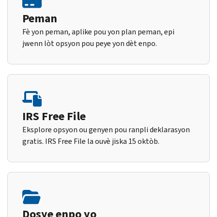
Peman
Fè yon peman, aplike pou yon plan peman, epi
jwenn lòt opsyon pou peye yon dèt enpo.
IRS Free File
Eksplore opsyon ou genyen pou ranpli deklarasyon
gratis. IRS Free File la ouvè jiska 15 oktòb.
Dosye enpo yo