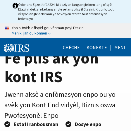
Home
Skip
Òdonans Egzekitif 14224, ki deziyen lang angle kòm lang ofisyèl
Etazini, deklare ke lang angle se lang ofisyèl Etazini. Kidonk, tout
to
Page
vèsyon angle dokiman yo se vèsyon otorite tout enfòmasyon
main
federal yo.
content
Yon sitwèb ofisyèl gouvènman peyi Etazini
Men ki jan ou konnen
CHÈCHE
KONEKTE
MENI
Fè plis ak yon
kont IRS
Jwenn aksè a enfòmasyon enpo ou yo
avèk yon Kont Endividyèl, Biznis oswa
Pwofesyonèl Enpo
Estati ranbousman
Dosye enpo