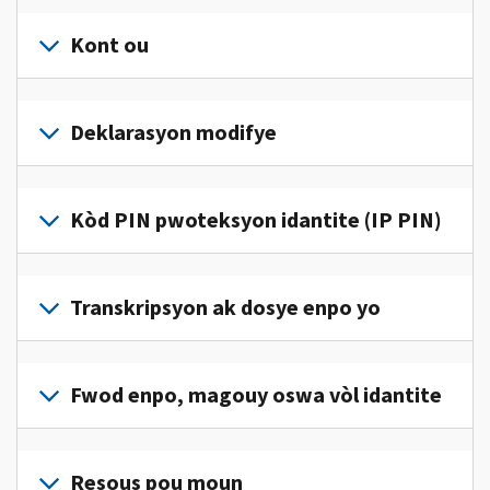
Kont ou
Konekte
oswa
Deklarasyon modifye
kreye
yon
Ranpli
kont
yon
Kòd PIN pwoteksyon idantite (IP PIN)
(an
deklarasyon
anglè)
pou
modifye
pou
Pou
jwenn
korije
jwenn
Transkripsyon ak dosye enpo yo
aksè
yon
yon
ak
erè
kòd
jere
Pou
sou
IP
enfòmasyon
wè
Fwod enpo, magouy oswa vòl idantite
deklarasyon
PIN,
enpo
dosye
enpo
konekte oswa
pèsonèl
enpo
w
Rapòte nou
kreye
ou
w
la.
(an
Resous pou moun
yon