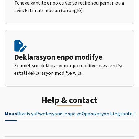
Tcheke kantite enpo ou vle yo retire sou peman ou a
avèk Estimatè nou an (an anglè).
Deklarasyon enpo modifye
Soumèt yon deklarasyon enpo modifye oswa verifye
estati deklarasyon modifye w la.
Help & contact
Moun
Biznis yo
Pwofesyonèl enpo yo
Òganizasyon ki egzante de