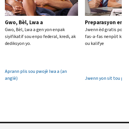
ou
pou
anglè)
.
an
rive
Konsènan
pèsòn
.
7è
Gwo, Bèl, Lwa a
Preparasyon enpo
transkripsyon
diswa
Rekipere
Gwo, Bèl, Lwa a gen yon enpak
Jwenn èd gratis pou 
yo
lè
oswa bay
siyifikatif sou enpo federal, kredi, ak
fas-a-fas nenpòt kote 
lokal.
yon
dediksyon yo.
ou kalifye
nouvo
Etazini:
IP
800-
PIN
829-
1040
Aprann plis sou pwojè lwa a (an
Yon
TTY/TDD:
anglè)
Jwenn yon sit tou pre
IP
800-
PIN
829-
se
4059
yon
Entènasyonal:
nimewo
Rele
sis
oswa
(6)
chat
chif