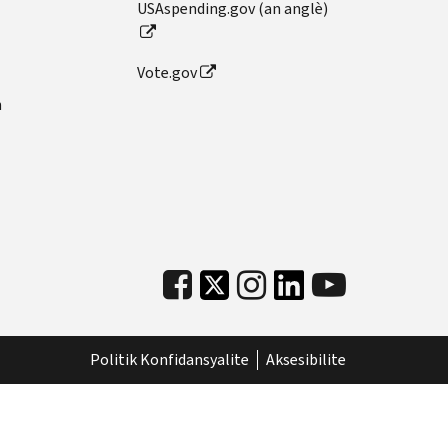
USAspending.gov (an anglè)
Vote.gov
n
Politik Konfidansyalite
Aksesibilite