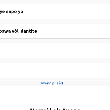
sye enpo yo
swa vòl idantite
Jwenn plis èd