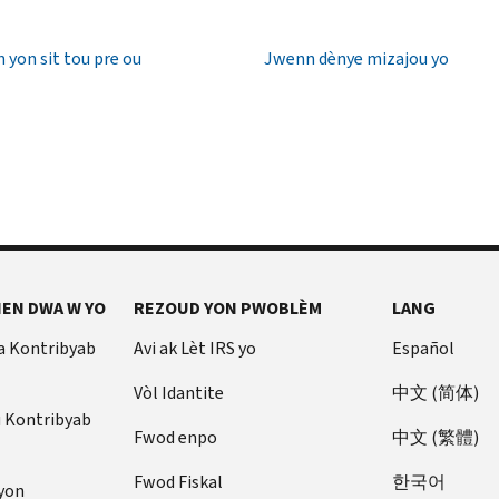
 yon sit tou pre ou
Jwenn dènye mizajou yo
EN DWA W YO
REZOUD YON PWOBLÈM
LANG
a Kontribyab
Avi ak Lèt IRS yo
Español
Vòl Idantite
中文 (简体)
u Kontribyab
Fwod enpo
中文 (繁體)
Fwod Fiskal
한국어
yon