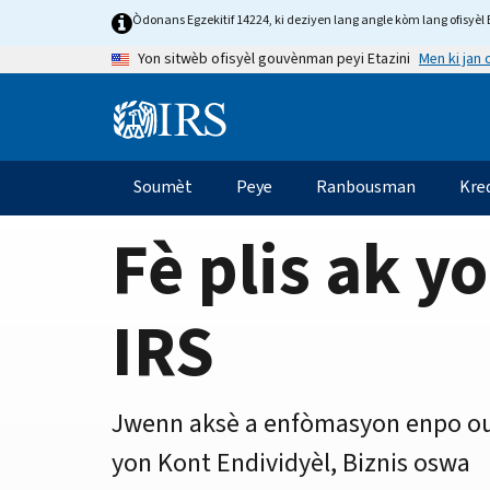
Home
Skip
Òdonans Egzekitif 14224, ki deziyen lang angle kòm lang ofisyèl E
to
Page
Men ki jan
Yon sitwèb ofisyèl gouvènman peyi Etazini
main
content
Information
Menu
Soumèt
Peye
Ranbousman
Kre
Navigasyon
prensipal
Fè plis ak y
IRS
Jwenn aksè a enfòmasyon enpo ou
yon Kont Endividyèl, Biznis oswa