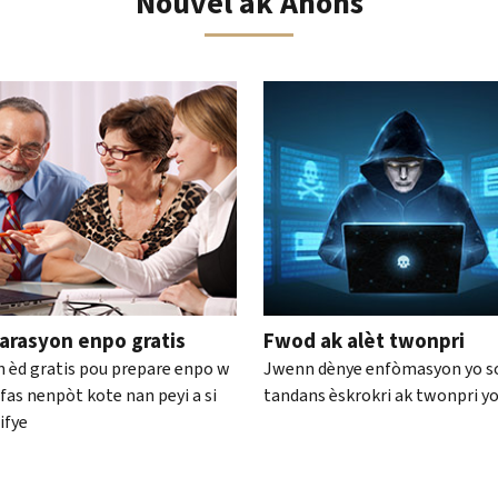
Nouvèl ak Anons
 sou katalòg entèyaktif la
arasyon enpo gratis
Fwod ak alèt twonpri
 èd gratis pou prepare enpo w
Jwenn dènye enfòmasyon yo s
fas nenpòt kote nan peyi a si
tandans èskrokri ak twonpri y
ifye