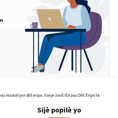
on
u rezoud yon dèt enpo. Eseye zouti Èd pou Dèt Enpo la.
Sijè popilè yo