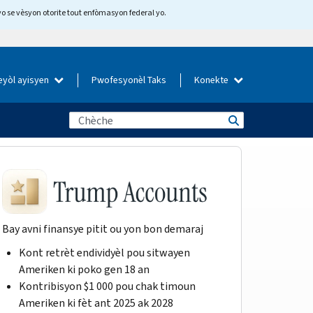
yo se vèsyon otorite tout enfòmasyon federal yo.
eyòl ayisyen
Pwofesyonèl Taks
Konekte
Bay avni finansye pitit ou yon bon demaraj
Kont retrèt endividyèl pou sitwayen
Ameriken ki poko gen 18 an
Kontribisyon $1 000 pou chak timoun
Ameriken ki fèt ant 2025 ak 2028