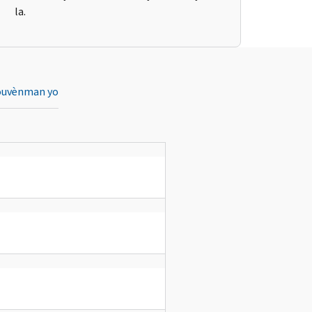
la.
ouvènman yo