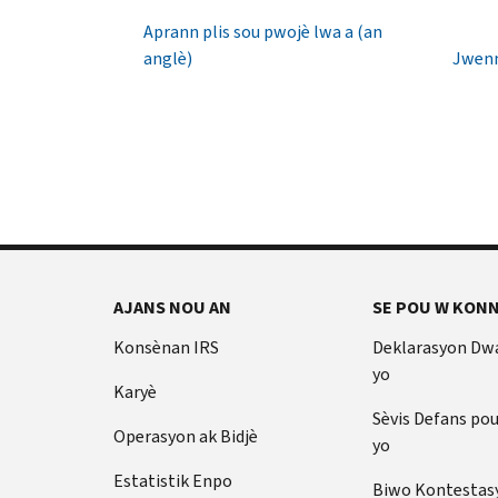
1040
Yon
Aprann plis sou pwojè lwa a (an
TTY/TDD:
IP
anglè)
Jwenn
800-
PIN
829-
se
4059
yon
Entènasyonal:
nimewo
Rele
sis
oswa
(6)
chat
chif
an
ki
dirèk
anpeche
AJANS NOU AN
SE POU W KONN
yon
Anvan
lòt
ou
Konsènan IRS
Deklarasyon Dw
rele
moun
yo
Karyè
ranpli
Kenbe
yon
Sèvis Defans po
enfòmasyon
Operasyon ak Bidjè
deklarasyon
yo
sa
enpo
yo
Estatistik Enpo
Biwo Kontestas