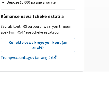
Depoze $5 000 pa ane si ou vle
Kòmanse oswa tcheke estati a
Sèvi ak kont IRS ou pou chwazi yon timoun
avèk Fòm 4547 epi tcheke estati ou.
Konekte oswa kreye yon kont (an
anglè)
TrumpAccounts.gov (an anglè)