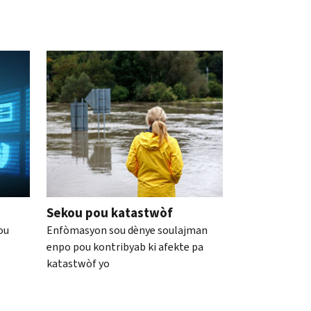
Sekou pou katastwòf
ou
Enfòmasyon sou dènye soulajman
o
enpo pou kontribyab ki afekte pa
katastwòf yo