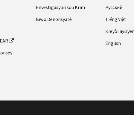
Envestigasyon sou Krim
Pусский
Biwo Denonsyatè
Tiếng Việt
Kreyòl ayisye
FEAR
English
konsèy