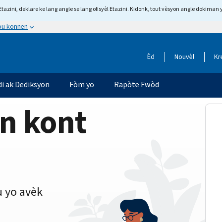
tazini, deklare ke lang angle se lang ofisyèl Etazini. Kidonk, tout vèsyon angle dokiman 
 ou konnen
Èd
Nouvèl
Kr
di ak Dediksyon
Fòm yo
Rapòte Fwòd
on kont
 yo avèk