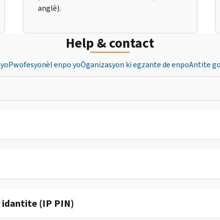
anglè).
Help & contact
 yo
Pwofesyonèl enpo yo
Òganizasyon ki egzante de enpo
Antite g
dantite (IP PIN)