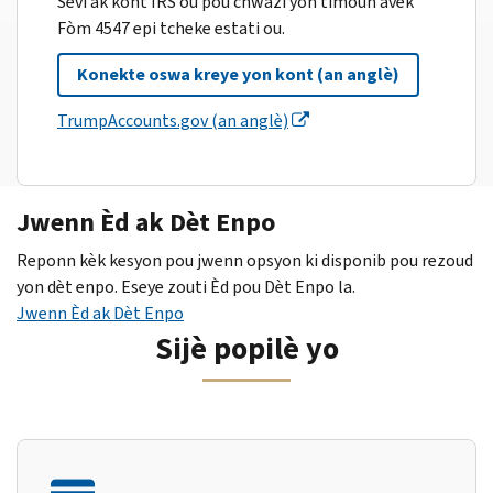
Sèvi ak kont IRS ou pou chwazi yon timoun avèk
Fòm 4547 epi tcheke estati ou.
Konekte oswa kreye yon kont (an anglè)
TrumpAccounts.gov (an anglè)
Jwenn Èd ak Dèt Enpo
Reponn kèk kesyon pou jwenn opsyon ki disponib pou rezoud
yon dèt enpo. Eseye zouti Èd pou Dèt Enpo la.
Jwenn Èd ak Dèt Enpo
Sijè popilè yo