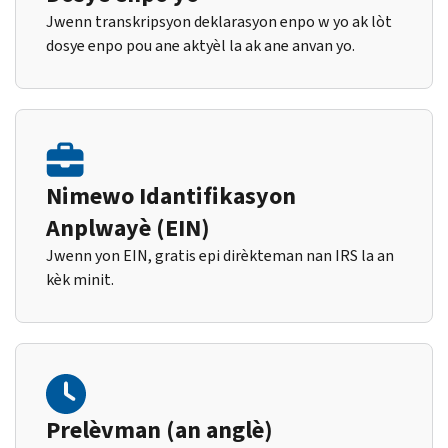
Jwenn transkripsyon deklarasyon enpo w yo ak lòt
dosye enpo pou ane aktyèl la ak ane anvan yo.
Nimewo Idantifikasyon
Anplwayè (EIN)
Jwenn yon EIN, gratis epi dirèkteman nan IRS la an
kèk minit.
Prelèvman (an anglè)