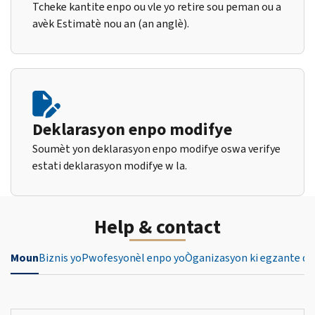
Tcheke kantite enpo ou vle yo retire sou peman ou a
avèk Estimatè nou an (an anglè).
Deklarasyon enpo modifye
Soumèt yon deklarasyon enpo modifye oswa verifye
estati deklarasyon modifye w la.
Help & contact
Moun
Biznis yo
Pwofesyonèl enpo yo
Òganizasyon ki egzante de