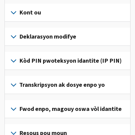
Kont ou
Konekte
oswa
Deklarasyon modifye
kreye
yon
Ranpli
kont
yon
Kòd PIN pwoteksyon idantite (IP PIN)
(an
deklarasyon
anglè)
pou
modifye
pou
Pou
jwenn
korije
jwenn
Transkripsyon ak dosye enpo yo
aksè
yon
yon
ak
erè
kòd
jere
Pou
sou
IP
enfòmasyon
wè
Fwod enpo, magouy oswa vòl idantite
deklarasyon
PIN,
enpo
dosye
enpo
konekte oswa
pèsonèl
enpo
w
Rapòte nou
kreye
ou
w
la.
(an
Resous pou moun
yon