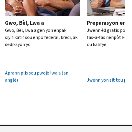
ou
pou
anglè)
.
an
rive
Konsènan
pèsòn
.
7è
Gwo, Bèl, Lwa a
Preparasyon enpo
transkripsyon
diswa
Rekipere
Gwo, Bèl, Lwa a gen yon enpak
Jwenn èd gratis pou 
yo
lè
oswa bay
siyifikatif sou enpo federal, kredi, ak
fas-a-fas nenpòt kote 
lokal.
yon
dediksyon yo.
ou kalifye
nouvo
Etazini:
IP
800-
PIN
829-
1040
Aprann plis sou pwojè lwa a (an
Yon
TTY/TDD:
anglè)
Jwenn yon sit tou pre
IP
800-
PIN
829-
se
4059
yon
Entènasyonal:
nimewo
Rele
sis
oswa
(6)
chat
chif