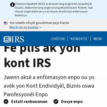
Home
Skip
Òdonans Egzekitif 14224, ki deziyen lang angle kòm lang ofisyèl
Etazini, deklare ke lang angle se lang ofisyèl Etazini. Kidonk, tout
to
Page
vèsyon angle dokiman yo se vèsyon otorite tout enfòmasyon
main
federal yo.
content
Yon sitwèb ofisyèl gouvènman peyi Etazini
Men ki jan ou konnen
CHÈCHE
KONEKTE
MENI
Fè plis ak yon
kont IRS
Jwenn aksè a enfòmasyon enpo ou yo
avèk yon Kont Endividyèl, Biznis oswa
Pwofesyonèl Enpo
Estati ranbousman
Dosye enpo