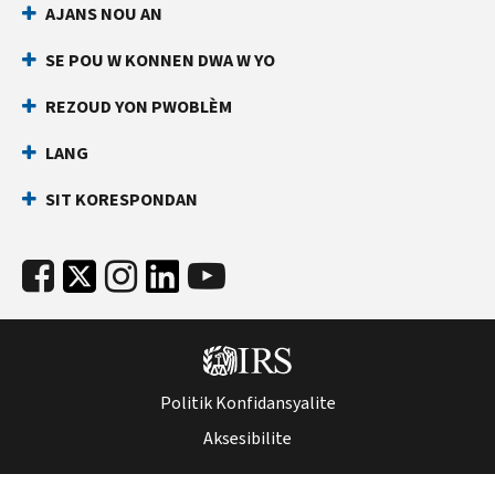
AJANS NOU AN
an
ki
dirèk
anpeche
SE POU W KONNEN DWA W YO
yon
Anvan
lòt
ou
REZOUD YON PWOBLÈM
rele
moun
LANG
ranpli
Kenbe
yon
enfòmasyon
SIT KORESPONDAN
deklarasyon
sa
enpo
yo
ak
pare:
nimewo
Nimewo
Sekirite
Sekirite
Sosyal
Sosyal
ou
(SSN)
(SSN)
Politik Konfidansyalite
oswa
oswa
nimewo
Aksesibilite
nimewo
idantifikasyon
idantifikasyon
kontribyab