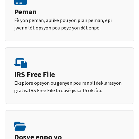
Peman
Fè yon peman, aplike pou yon plan peman, epi
jwenn lòt opsyon pou peye yon dèt enpo.
IRS Free File
Eksplore opsyon ou genyen pou ranpli deklarasyon
gratis. IRS Free File la ouvè jiska 15 oktòb.
Dosye enpo yo