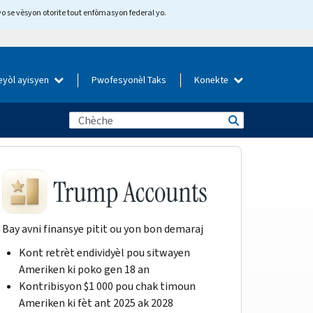
yo se vèsyon otorite tout enfòmasyon federal yo.
eyòl ayisyen
Pwofesyonèl Taks
Konekte
Bay avni finansye pitit ou yon bon demaraj
Kont retrèt endividyèl pou sitwayen
Ameriken ki poko gen 18 an
Kontribisyon $1 000 pou chak timoun
Ameriken ki fèt ant 2025 ak 2028