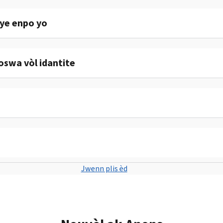
sye enpo yo
swa vòl idantite
Jwenn plis èd