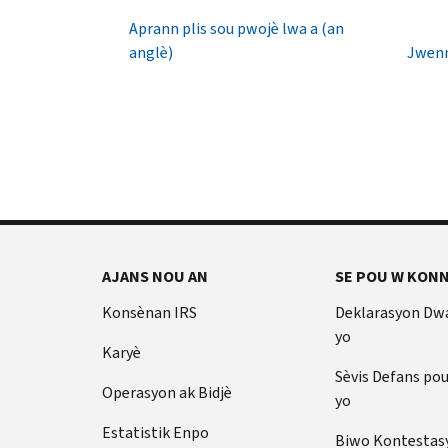
1040
Yon
Aprann plis sou pwojè lwa a (an
TTY/TDD:
IP
anglè)
Jwenn
800-
PIN
829-
se
4059
yon
Entènasyonal:
nimewo
Rele
sis
oswa
(6)
chat
chif
an
ki
dirèk
anpeche
AJANS NOU AN
SE POU W KONN
yon
Anvan
lòt
ou
Konsènan IRS
Deklarasyon Dw
rele
moun
yo
Karyè
ranpli
Kenbe
yon
Sèvis Defans po
enfòmasyon
Operasyon ak Bidjè
deklarasyon
yo
sa
enpo
yo
Estatistik Enpo
Biwo Kontestas