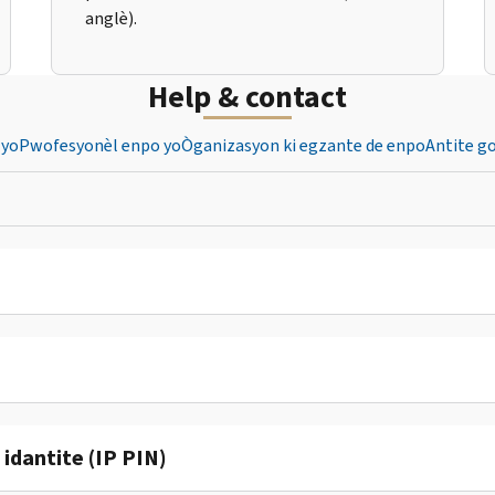
anglè).
Help & contact
 yo
Pwofesyonèl enpo yo
Òganizasyon ki egzante de enpo
Antite g
dantite (IP PIN)