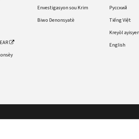
Envestigasyon sou Krim
Pусский
Biwo Denonsyatè
Tiếng Việt
Kreyòl ayisye
FEAR
English
konsèy