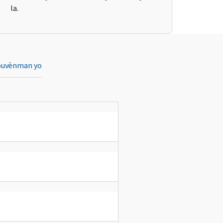
la.
ouvènman yo