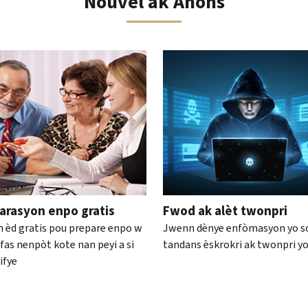
Nouvèl ak Anons
 sou katalòg entèyaktif la
arasyon enpo gratis
Fwod ak alèt twonpri
 èd gratis pou prepare enpo w
Jwenn dènye enfòmasyon yo s
fas nenpòt kote nan peyi a si
tandans èskrokri ak twonpri y
ifye