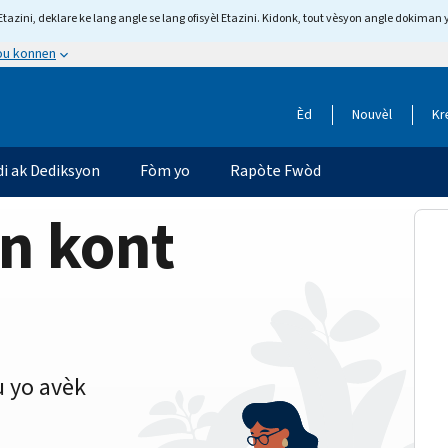
tazini, deklare ke lang angle se lang ofisyèl Etazini. Kidonk, tout vèsyon angle dokiman 
 ou konnen
Èd
Nouvèl
Kr
di ak Dediksyon
Fòm yo
Rapòte Fwòd
on kont
 yo avèk