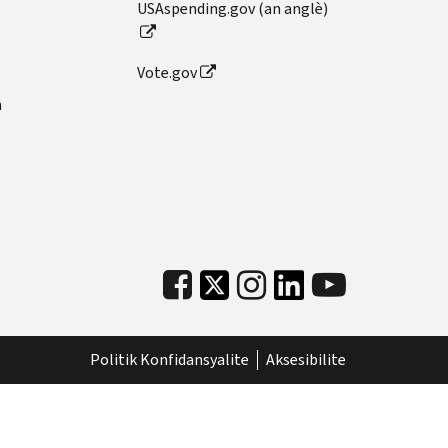
USAspending.gov (an anglè)
Vote.gov
n
Politik Konfidansyalite
Aksesibilite