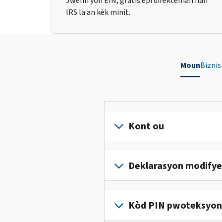
Jwenn yon EIN, gratis epi dirèkteman nan
IRS la an kèk minit.
Moun
Biznis
Kont ou
Konekte
oswa
Deklarasyon modifye
kreye
yon
Ranpli
kont
yon
Kòd PIN pwoteksyon i
(an
deklarasyon