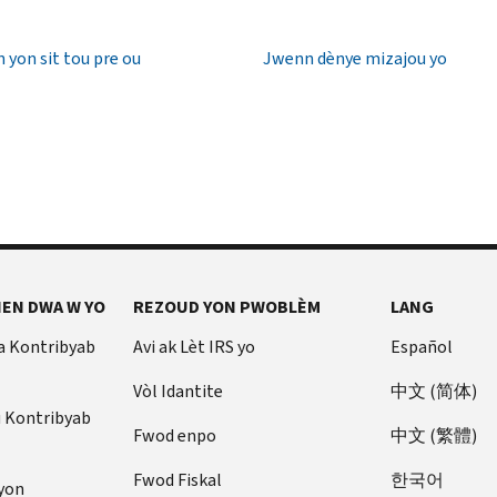
 yon sit tou pre ou
Jwenn dènye mizajou yo
EN DWA W YO
REZOUD YON PWOBLÈM
LANG
a Kontribyab
Avi ak Lèt IRS yo
Español
Vòl Idantite
中文 (简体)
u Kontribyab
Fwod enpo
中文 (繁體)
Fwod Fiskal
한국어
yon