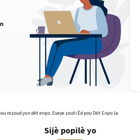
on
u rezoud yon dèt enpo. Eseye zouti Èd pou Dèt Enpo la.
Sijè popilè yo