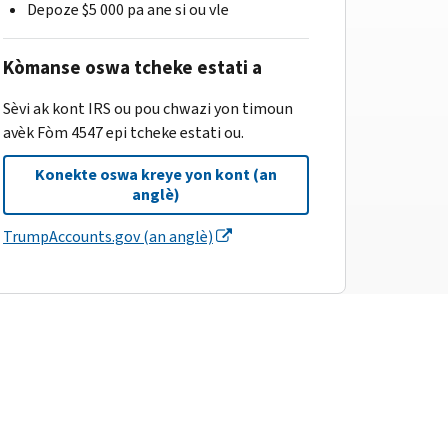
Depoze $5 000 pa ane si ou vle
Kòmanse oswa tcheke estati a
Sèvi ak kont IRS ou pou chwazi yon timoun
avèk Fòm 4547 epi tcheke estati ou.
Konekte oswa kreye yon kont (an
anglè)
TrumpAccounts.gov (an anglè)