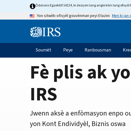
Home
Skip
Òdonans Egzekitif 14224, ki deziyen lang angle kòm lang ofisyèl E
to
Page
Men ki jan
Yon sitwèb ofisyèl gouvènman peyi Etazini
main
content
Information
Menu
Soumèt
Peye
Ranbousman
Kre
Navigasyon
prensipal
Fè plis ak y
IRS
Jwenn aksè a enfòmasyon enpo ou
yon Kont Endividyèl, Biznis oswa