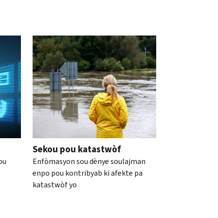
Sekou pou katastwòf
ou
Enfòmasyon sou dènye soulajman
o
enpo pou kontribyab ki afekte pa
katastwòf yo